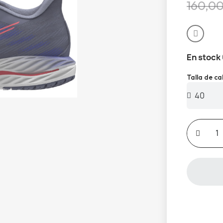
160,0
En stock
Talla de c