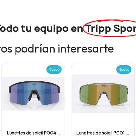
odo tu equipo en
Tripp Spo
os podrían interesarte
Nuevo
Nuevo
Quick View
Quick View
Lunettes de soleil P004 Small
Lunettes de soleil P001 Small