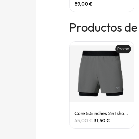
165,00 €
89,00 €
Productos de
Promo
Quick View
Quick View
Casquette Drylite cap
Core 5.5 inches 2in1 short (M)
30,00 €
45,00 €
31,50 €