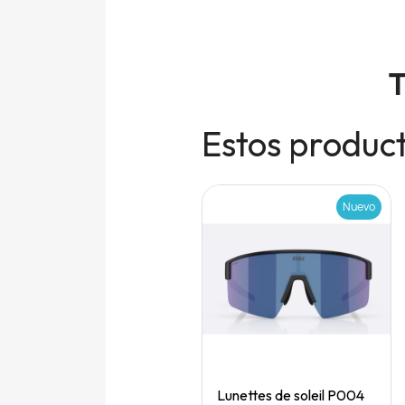
T
Estos product
Nuevo
Nuevo
Quick View
Quick View
Speedgoat 7 (M)
Lunettes de soleil P004