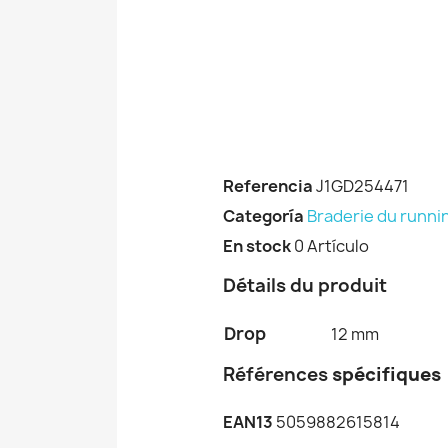
Referencia
J1GD254471
Categoría
Braderie du runni
En stock
0 Artículo
Détails du produit
Drop
12 mm
Références
spécifiques
EAN13
5059882615814