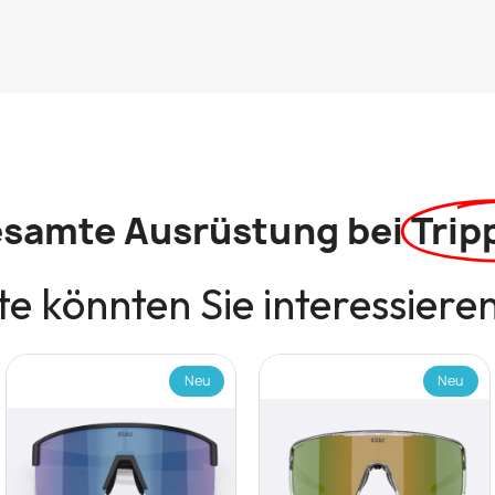
esamte Ausrüstung bei
Trip
e könnten Sie interessiere
Neu
Neu