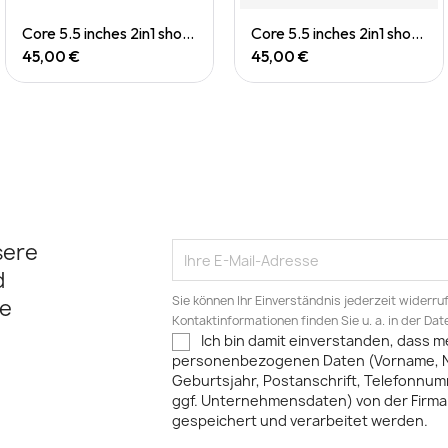
Quick View
Quick View
Core 5.5 inches 2in1 short (M)
Core 5.5 inches 2in1 short (M)
45,00 €
45,00 €
sere
d
Sie können Ihr Einverständnis jederzeit widerru
e
Kontaktinformationen finden Sie u. a. in der Da
Ich bin damit einverstanden, dass m
personenbezogenen Daten (Vorname, 
Geburtsjahr, Postanschrift, Telefonnum
ggf. Unternehmensdaten) von der Firma 
gespeichert und verarbeitet werden.