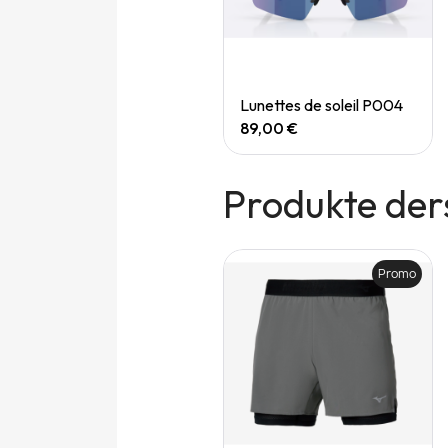
Quick View
Quick View
Speedgoat 7 (M)
Lunettes de soleil P004
165,00 €
89,00 €
Produkte der
Promo