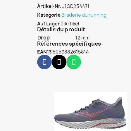
Artikel-Nr.
J1GD254471
Kategorie
Braderie du running
Auf Lager
0 Artikel
Détails du produit
Drop
12 mm
Références
spécifiques
EAN13
5059882615814