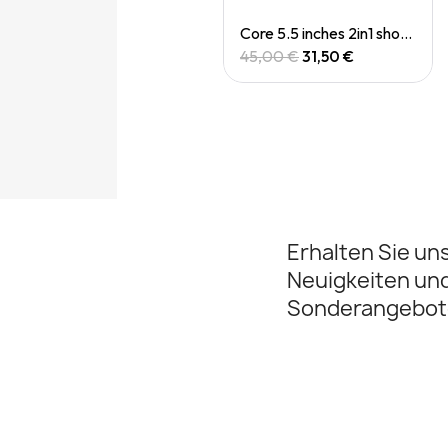
Quick View
Quick View
Casquette Drylite cap
Core 5.5 inches 2in1 short (M)
30,00 €
45,00 €
31,50 €
Erhalten Sie un
Neuigkeiten un
Sonderangebot