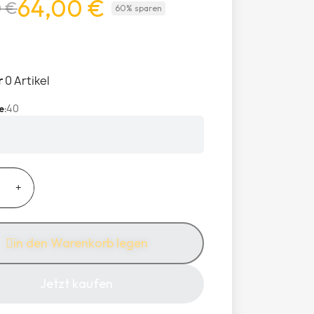
64,00 €
0 €
60% sparen
r
0 Artikel
40
e
in den Warenkorb legen
Jetzt kaufen