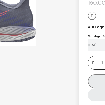
160,0
Auf Lage
Schuhgröß