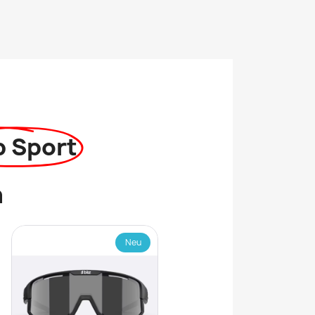
p Sport
n
Neu