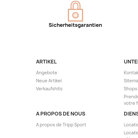
Sicherheitsgarantien
ARTIKEL
UNTE
Angebote
Kontak
Neue Artikel
Sitem
Verkaufshits
Shops
Prendr
votre 
A PROPOS DE NOUS
DIEN
A propos de Tripp Sport
Locati
Locati