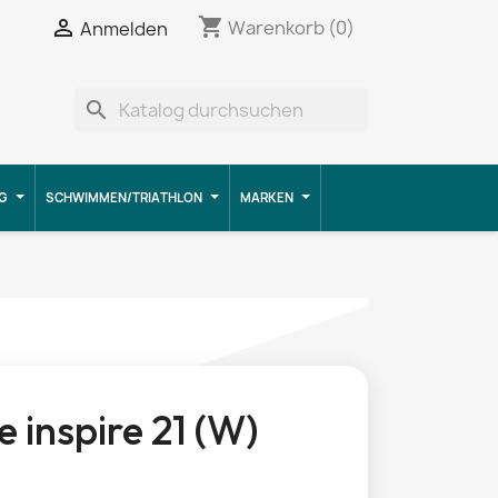
shopping_cart


Warenkorb
(0)
Anmelden
search
G
SCHWIMMEN/TRIATHLON
MARKEN
 inspire 21 (W)