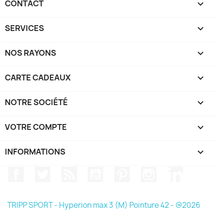
CONTACT

SERVICES

NOS RAYONS

CARTE CADEAUX

NOTRE SOCIÉTÉ

VOTRE COMPTE

INFORMATIONS
keyboard_arrow_down
Facebook
Twitter
Rss
YouTube
Pinterest
Instagram
LinkedIn
TRIPP SPORT - Hyperion max 3 (M) Pointure 42 - @2026