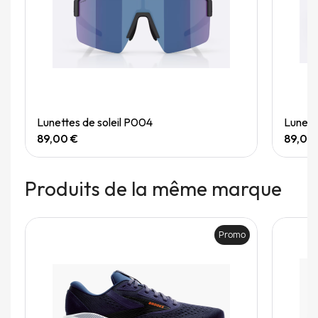
Quick View
Lunettes de soleil P004
Lunett
89,00 €
89,00
Produits de la même marque
Promo