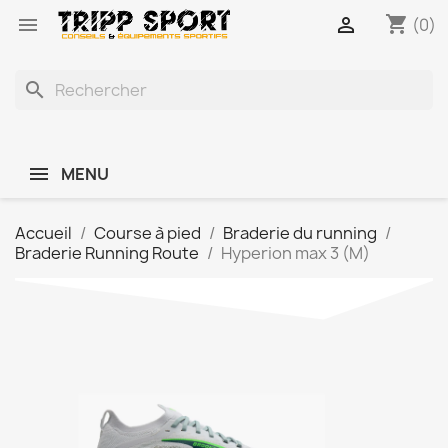
shopping_cart


(0)
search
MENU
Accueil
Course à pied
Braderie du running
Braderie Running Route
Hyperion max 3 (M)