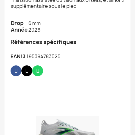
Transition assistée du talon aux orteils, et amorti
supplémentaire sous le pied
Drop
6 mm
Année
2026
Références
spécifiques
EAN13
195394783025