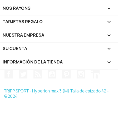
NOS RAYONS

TARJETAS REGALO

NUESTRA EMPRESA

SU CUENTA

INFORMACIÓN DE LA TIENDA
keyboard_arrow_down
Facebook
Twitter
Rss
YouTube
Pinterest
Instagram
LinkedIn
TRIPP SPORT - Hyperion max 3 (M) Talla de calzado 42 -
@2024