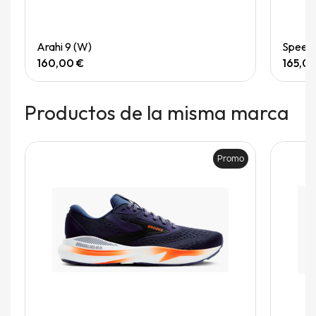
Quick View
Arahi 9 (W)
Speedg
160,00 €
165,0
Productos de la misma marca
Promo