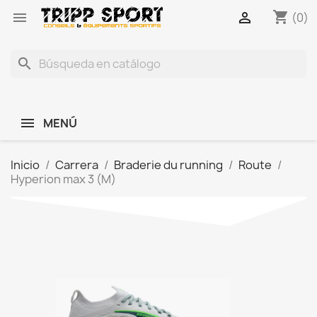
shopping_cart


(0)
search
MENÚ
Inicio
Carrera
Braderie du running
Route
Hyperion max 3 (M)