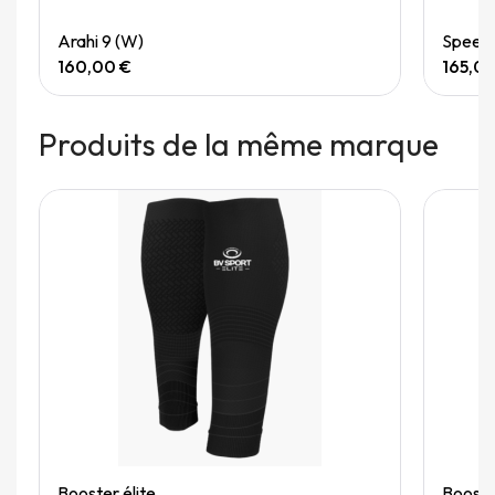
Quick View
Arahi 9 (W)
Speedg
160,00 €
165,0
Produits de la même marque
Quick View
Booster élite
Booster