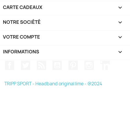
CARTE CADEAUX

NOTRE SOCIÉTÉ

VOTRE COMPTE

INFORMATIONS
keyboard_arrow_down
Facebook
Twitter
Rss
YouTube
Pinterest
Instagram
LinkedIn
TRIPP SPORT - Headband original lime - @2024