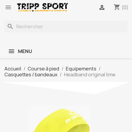
shopping_cart


(0)
search
MENU
Accueil
Course à pied
Equipements
Casquettes / bandeaux
Headband original lime