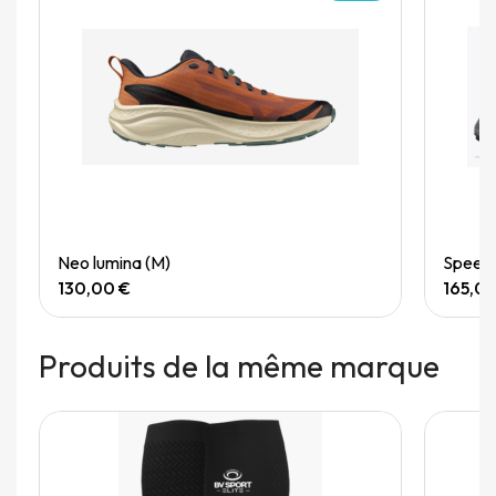
Quick View
Neo lumina (M)
Speedg
130,00 €
165,0
Produits de la même marque