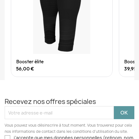
Quick View
Booster élite
Booster
56,00 €
39,95 
Recevez nos offres spéciales
Vous pouvez vous désinscrire à tout moment. Vous trouverez pour cela
nos informations de contact dans les conditions d'utilisation du site.
j'accepte que mes données personnelles (prénom, nom,