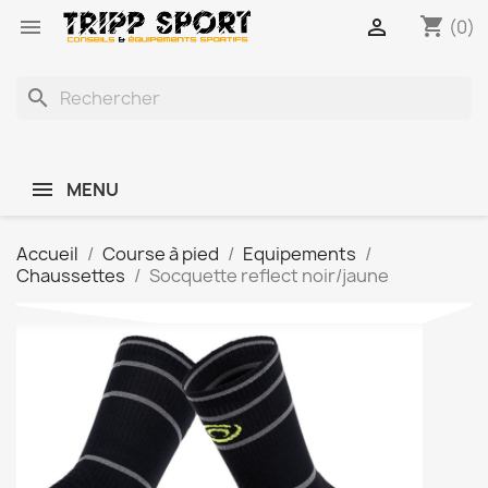
shopping_cart


(0)
search
MENU
Accueil
Course à pied
Equipements
Chaussettes
Socquette reflect noir/jaune