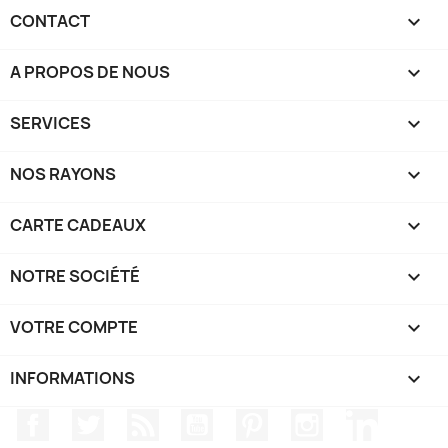
CONTACT

A PROPOS DE NOUS

SERVICES

NOS RAYONS

CARTE CADEAUX

NOTRE SOCIÉTÉ

VOTRE COMPTE

INFORMATIONS
keyboard_arrow_down
Facebook
Twitter
Rss
YouTube
Pinterest
Instagram
LinkedIn