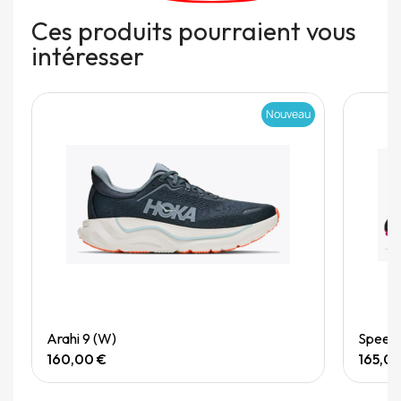
Ces produits pourraient vous
intéresser
Nouveau
Quick View
Arahi 9 (W)
Speedg
160,00 €
165,0