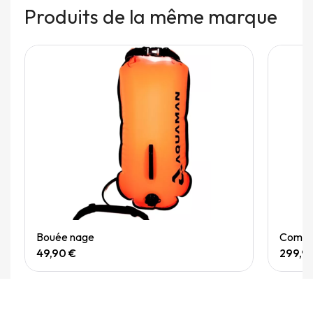
Produits de la même marque
Quick View
Bouée nage
Combin
49,90 €
299,9