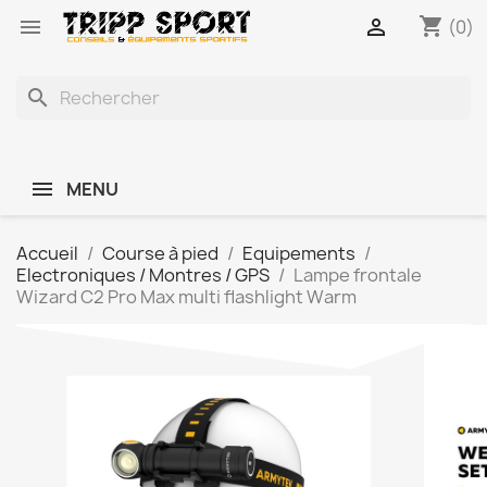
shopping_cart


(0)
search
MENU
Accueil
Course à pied
Equipements
Electroniques / Montres / GPS
Lampe frontale
Wizard C2 Pro Max multi flashlight Warm