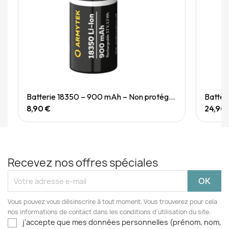
Quick View
Batterie 18350 – 900 mAh – Non protégée
Batter
8,90 €
24,90
Recevez nos offres spéciales
Vous pouvez vous désinscrire à tout moment. Vous trouverez pour cela
nos informations de contact dans les conditions d'utilisation du site.
j'accepte que mes données personnelles (prénom, nom,