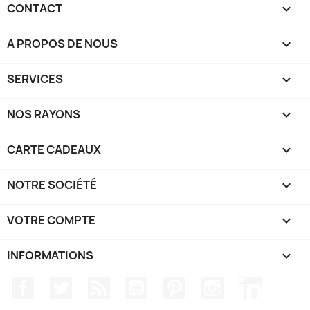
CONTACT

A PROPOS DE NOUS

SERVICES

NOS RAYONS

CARTE CADEAUX

NOTRE SOCIÉTÉ

VOTRE COMPTE

INFORMATIONS
keyboard_arrow_down
Facebook
Twitter
Rss
YouTube
Pinterest
Instagram
LinkedIn