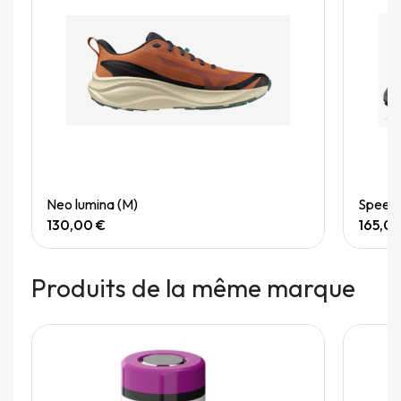
Quick View
Neo lumina (M)
Speedg
130,00 €
165,0
Produits de la même marque