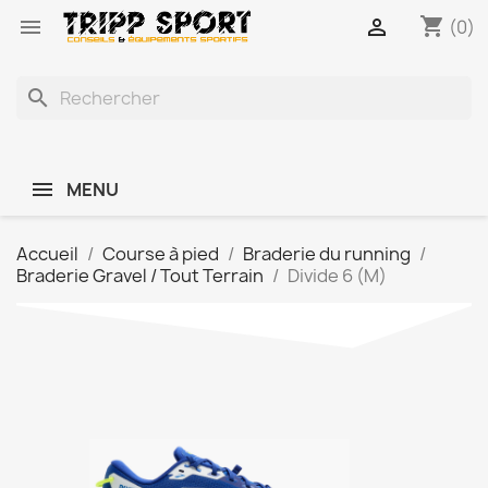
shopping_cart


(0)
search
MENU
Accueil
Course à pied
Braderie du running
Braderie Gravel / Tout Terrain
Divide 6 (M)