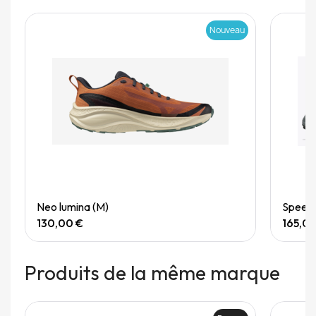
Nouveau
Quick View
Neo lumina (M)
Speedg
130,00 €
165,0
Produits de la même marque