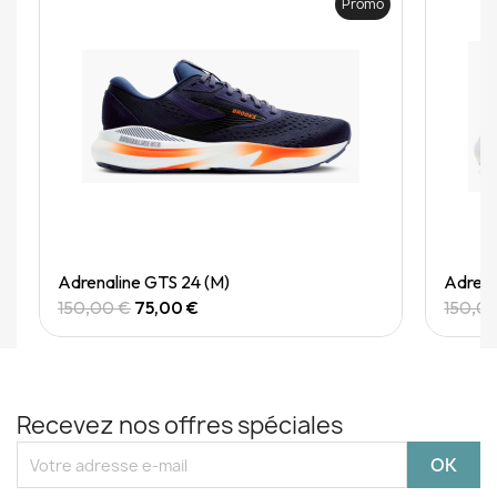
Promo
Quick View
Adrenaline GTS 24 (M)
Adrena
150,00 €
75,00 €
150,0
Recevez nos offres spéciales