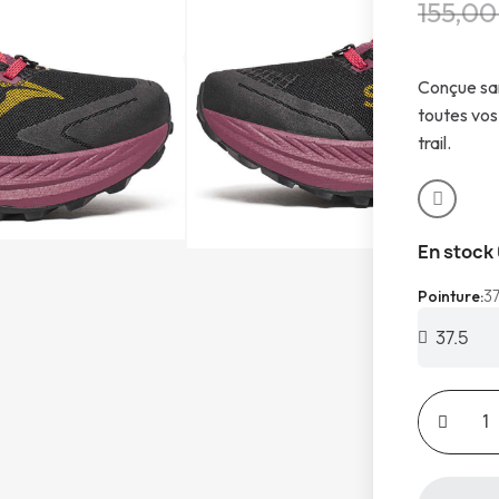
155,00
Conçue san
toutes vos
trail.
En stock
37
Pointure