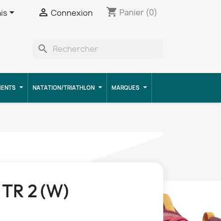
shopping_cart


Panier
(0)
is
Connexion
search
MENTS
NATATION/TRIATHLON
MARQUES
 TR 2 (W)