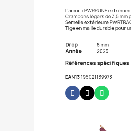
L’amorti PWRRUN+ extrêmemen
Crampons légers de 3,5 mm par
Semelle extérieure PWRTRAC p
Tige en maille durable pour u
Drop
8 mm
Année
2025
Références
spécifiques
EAN13
195021139973