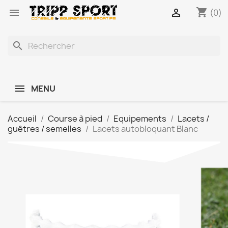
shopping_cart


(0)
search
MENU
Accueil
Course à pied
Equipements
Lacets /
guêtres / semelles
Lacets autobloquant Blanc