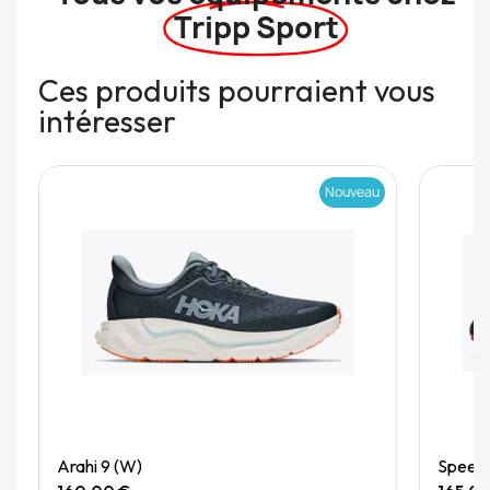
Tripp Sport
Ces produits pourraient vous
intéresser
Nouveau
Quick View
Arahi 9 (W)
Speedg