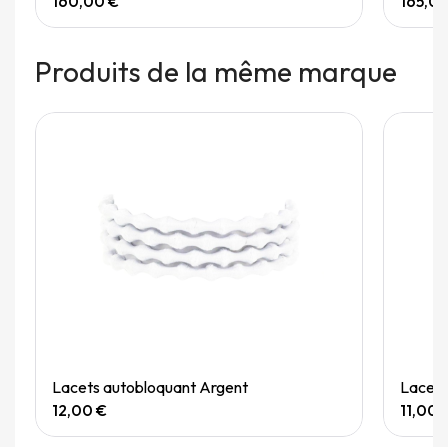
160,00 €
165,0
Produits de la même marque
Quick View
Lacets autobloquant Argent
Lacets
12,00 €
11,00 