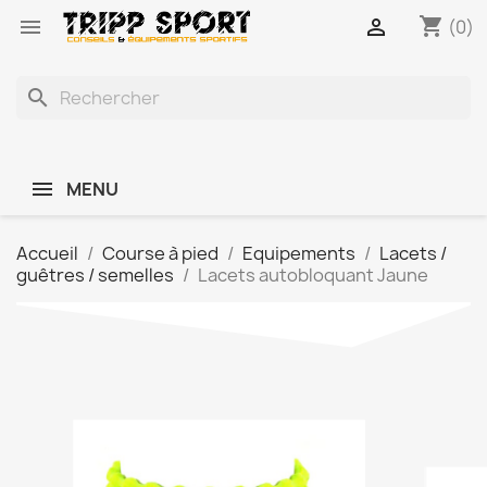
shopping_cart


(0)
search
MENU
Accueil
Course à pied
Equipements
Lacets /
guêtres / semelles
Lacets autobloquant Jaune