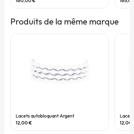
160,00 €
165,0
Produits de la même marque
Quick View
Lacets autobloquant Argent
Lacets
12,00 €
12,00 