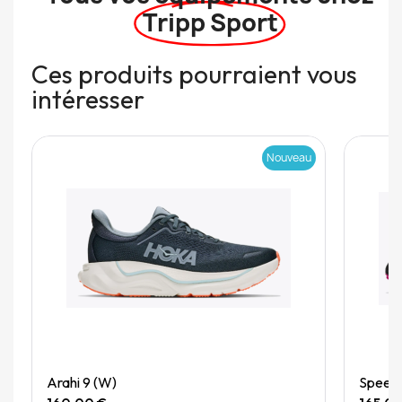
Tripp Sport
Ces produits pourraient vous
intéresser
Nouveau
Quick View
Arahi 9 (W)
Speedg