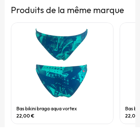
Produits de la même marque
Quick View
Bas bikini braga aqua vortex
Bas bi
22,00 €
22,00