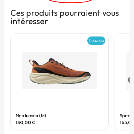
Ces produits pourraient vous
intéresser
Nouveau
Quick View
Neo lumina (M)
Speedg
130,00 €
165,0