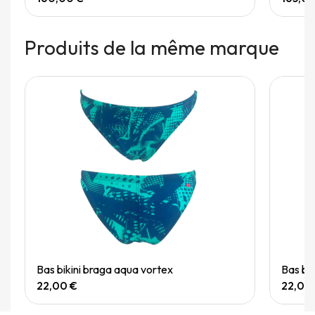
Produits de la même marque
Quick View
Bas bikini braga aqua vortex
Bas bi
22,00 €
22,00