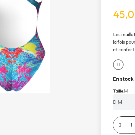
45,0
Les maillo
la fois pou
et confort
En stock
M
Taille