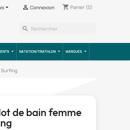
shopping_cart


Panier
(0)
is
Connexion
search
MENTS
NATATION/TRIATHLON
MARQUES
 Surfing
lot de bain femme
ing