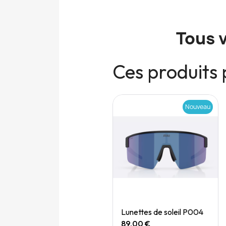
Tous 
Ces produits 
Nouveau
Nouveau
Quick View
Quick View
Speedgoat 7 (M)
Lunettes de soleil P004
165,00 €
89,00 €