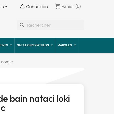
shopping_cart


Panier
(0)
is
Connexion
search
MENTS
NATATION/TRIATHLON
MARQUES
i comic
de bain nataci loki
ic