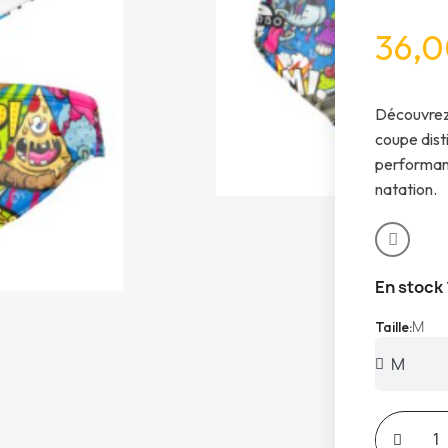
36,0
Découvrez
coupe dist
performanc
natation.
En stock
M
Taille