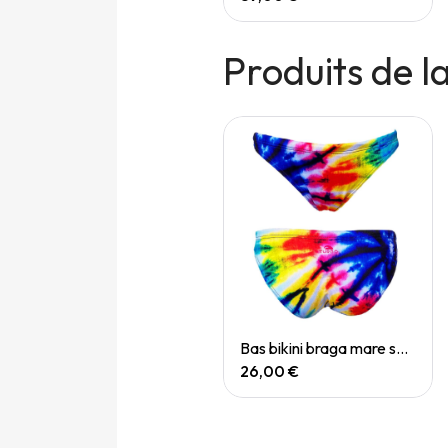
Produits de 
Quick View
Quick View
Bas bikini braga mare mex brows
Bas bikini braga mare swirl
22,00 €
26,00 €