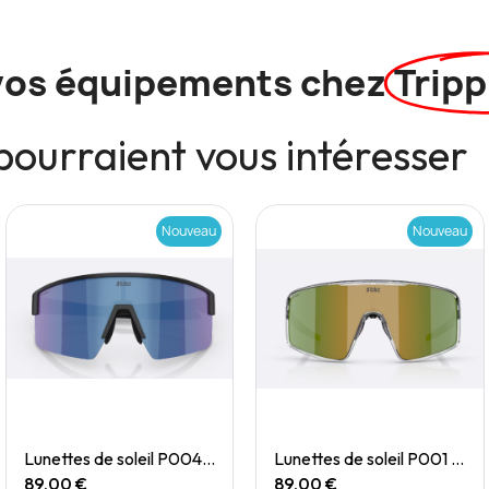
vos équipements chez
Tripp
pourraient vous intéresser
Nouveau
Nouveau
Quick View
Quick View
Lunettes de soleil P004 Small
Lunettes de soleil P001 Small
89,00 €
89,00 €