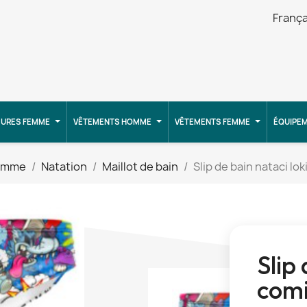
França
URES FEMME
VÊTEMENTS HOMME
VÊTEMENTS FEMME
ÉQUIPE
omme
Natation
Maillot de bain
Slip de bain nataci lok
Slip 
com