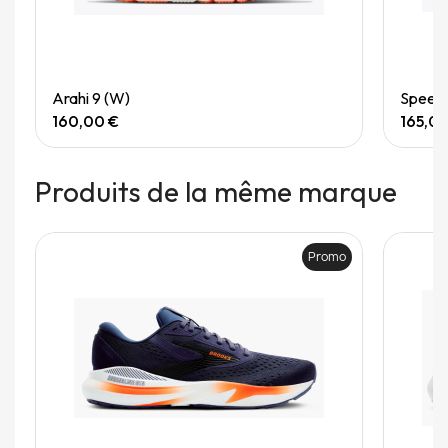
Quick View
Arahi 9 (W)
Speedg
160,00 €
165,0
Produits de la même marque
Promo