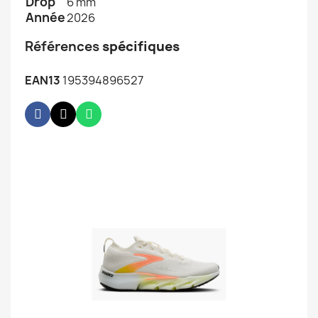
Drop
6 mm
Année
2026
Références
spécifiques
EAN13
195394896527