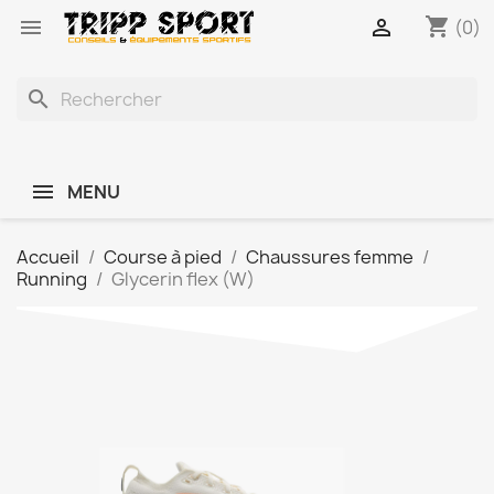
shopping_cart


(0)
search
MENU
Accueil
Course à pied
Chaussures femme
Running
Glycerin flex (W)