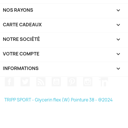
NOS RAYONS

CARTE CADEAUX

NOTRE SOCIÉTÉ

VOTRE COMPTE

INFORMATIONS
keyboard_arrow_down
Facebook
Twitter
Rss
YouTube
Pinterest
Instagram
LinkedIn
TRIPP SPORT - Glycerin flex (W) Pointure 38 - @2024