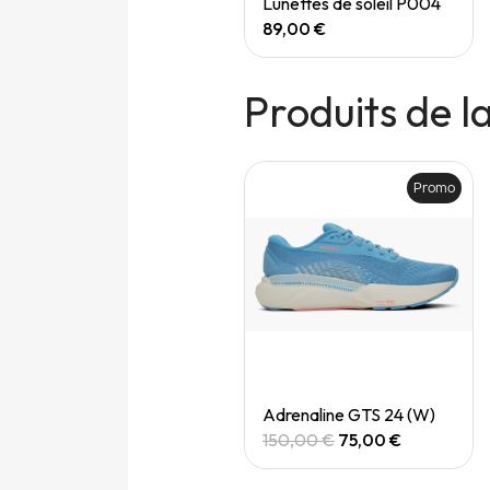
Speedgoat 7 (M)
Lunettes de soleil P004
165,00 €
89,00 €
Produits de 
Promo
Promo
Quick View
Quick View
Adrenaline gts 24 (M)
Adrenaline GTS 24 (W)
150,00 €
75,00 €
150,00 €
75,00 €