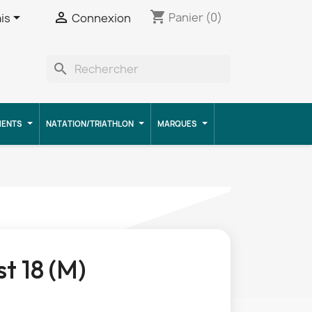
shopping_cart


Panier
(0)
is
Connexion
search
MENTS
NATATION/TRIATHLON
MARQUES
t 18 (M)