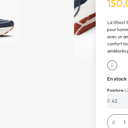
150,
La Ghost 1
pour homme
avec un am
confort to
améliorés 
En stock
4
Pointure