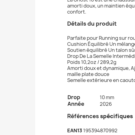
amorti doux, un maintien équi
confort.
Détails du produit
Parfaite pour Running sur ro
Cushion Équilibré Un mélange
Soutien équilibré Un talon s
Drop De La Semelle Interméd
Poids 10,2oz / 289,2g
Amorti doux et dynamique, Aj
maille plate douce
Semelle extérieure en caoutc
Drop
10 mm
Année
2026
Références
spécifiques
EAN13
195394870992