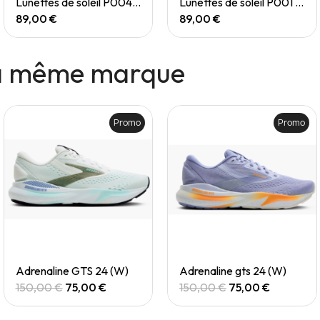
Lunettes de soleil P004 Small
Lunettes de soleil P001 Small
89,00 €
89,00 €
la même marque
Promo
Promo
Quick View
Quick View
Adrenaline GTS 24 (W)
Adrenaline gts 24 (W)
150,00 €
75,00 €
150,00 €
75,00 €