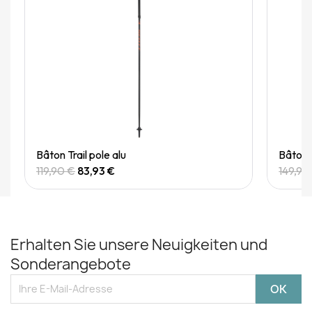
Quick View
Bâton Trail pole alu
Bâton T
119,90 €
83,93 €
149,90
Erhalten Sie unsere Neuigkeiten und
Sonderangebote