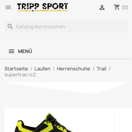
shopping_cart


(0)
search
MENÜ
Startseite
Laufen
Herrenschuhe
Trail
supertrac rc2