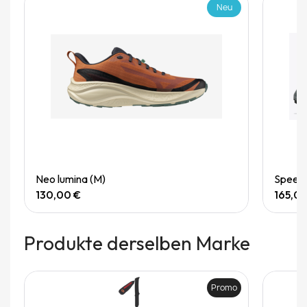
Neu
Quick View
Neo lumina (M)
Speedg
130,00 €
165,0
Produkte derselben Marke
Promo