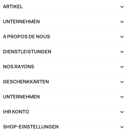
ARTIKEL

UNTERNEHMEN

A PROPOS DE NOUS

DIENSTLEISTUNGEN

NOS RAYONS

GESCHENKKARTEN

UNTERNEHMEN

IHR KONTO

SHOP-EINSTELLUNGEN
keyboard_arrow_down