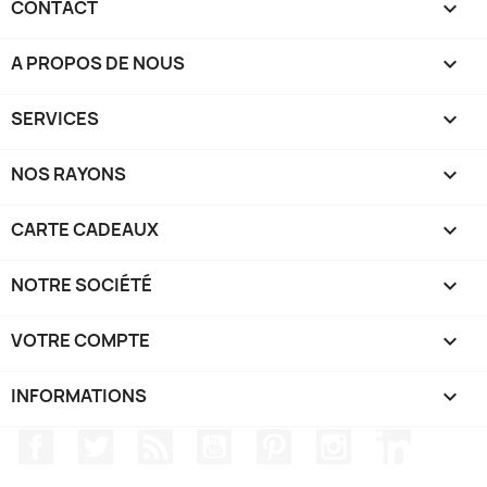
CONTACT

A PROPOS DE NOUS

SERVICES

NOS RAYONS

CARTE CADEAUX

NOTRE SOCIÉTÉ

VOTRE COMPTE

INFORMATIONS
keyboard_arrow_down
Facebook
Twitter
Rss
YouTube
Pinterest
Instagram
LinkedIn