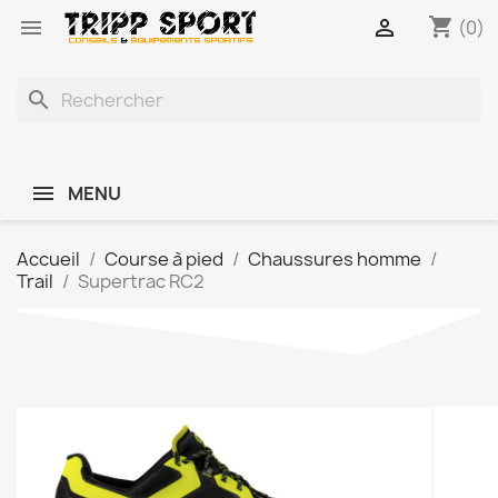
shopping_cart


(0)
search
MENU
Accueil
Course à pied
Chaussures homme
Trail
Supertrac RC2