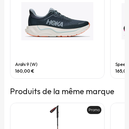
Quick View
Arahi 9 (W)
Speedg
160,00 €
165,0
Produits de la même marque
Promo