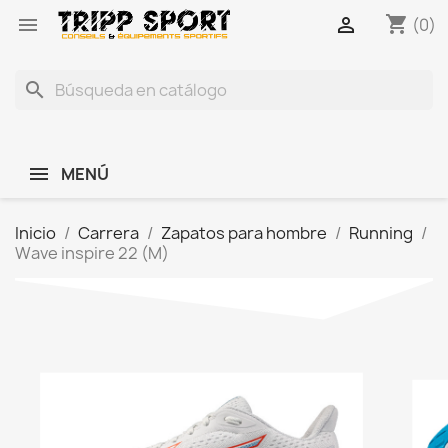
shopping_cart


(0)
search
MENÚ
Inicio
Carrera
Zapatos para hombre
Running
Wave inspire 22 (M)