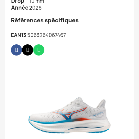
Drop
10 mm
Année
2026
Références
spécifiques
EAN13
5063264067467