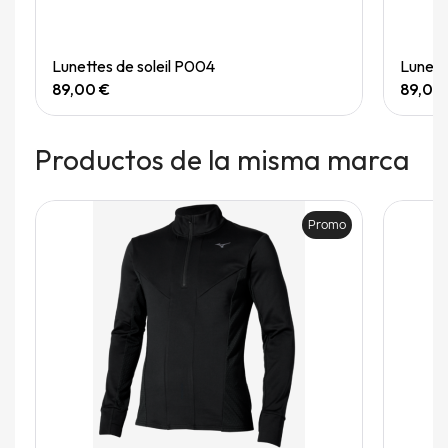
Quick View
Lunettes de soleil P004
Lunett
89,00 €
89,00
Productos de la misma marca
Promo