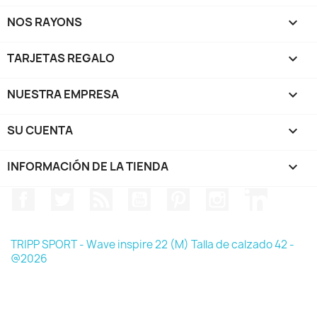
NOS RAYONS

TARJETAS REGALO

NUESTRA EMPRESA

SU CUENTA

INFORMACIÓN DE LA TIENDA
keyboard_arrow_down
Facebook
Twitter
Rss
YouTube
Pinterest
Instagram
LinkedIn
TRIPP SPORT - Wave inspire 22 (M) Talla de calzado 42 -
@2026