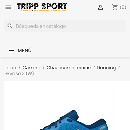
shopping_cart


(0)
search
MENÚ
Inicio
Carrera
Chaussures femme
Running
Skyrise 2 (W)