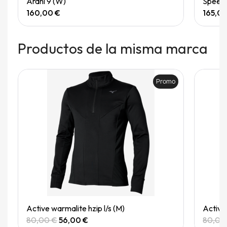
Arahi 9 (W)
Speedg
160,00 €
165,0
Productos de la misma marca
Promo
Quick View
Active warmalite hzip l/s (M)
Active 
80,00 €
56,00 €
80,00