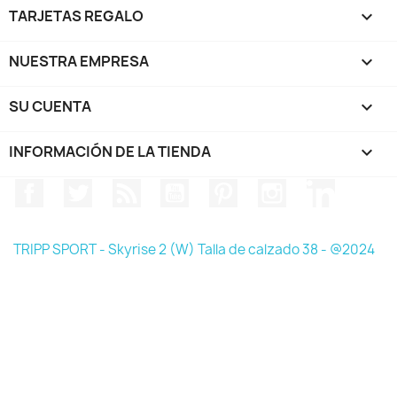
TARJETAS REGALO

NUESTRA EMPRESA

SU CUENTA

INFORMACIÓN DE LA TIENDA
keyboard_arrow_down
Facebook
Twitter
Rss
YouTube
Pinterest
Instagram
LinkedIn
TRIPP SPORT - Skyrise 2 (W) Talla de calzado 38 - @2024