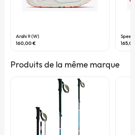
Quick View
Arahi 9 (W)
Speedg
160,00 €
165,0
Produits de la même marque