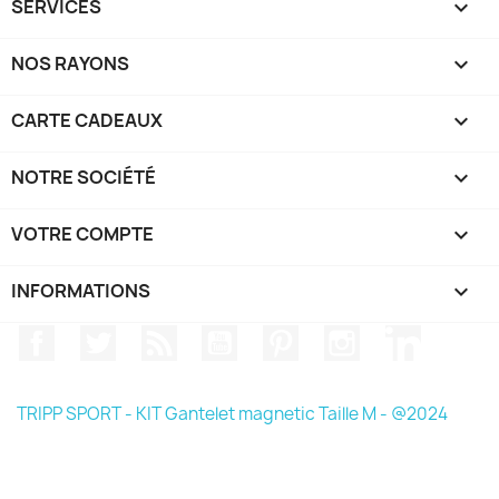
SERVICES

NOS RAYONS

CARTE CADEAUX

NOTRE SOCIÉTÉ

VOTRE COMPTE

INFORMATIONS
keyboard_arrow_down
Facebook
Twitter
Rss
YouTube
Pinterest
Instagram
LinkedIn
TRIPP SPORT - KIT Gantelet magnetic Taille M - @2024