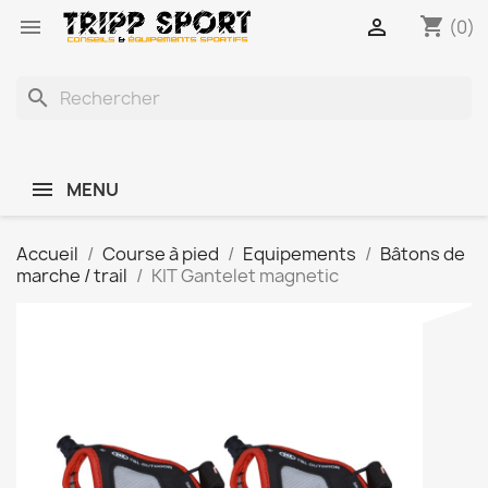
shopping_cart


(0)
search
MENU
Accueil
Course à pied
Equipements
Bâtons de
marche / trail
KIT Gantelet magnetic