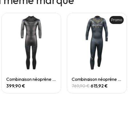
Promo
Quick View
Quick View
Combinaison néoprène - DNA 2 (M) - Reconditionné
Combinaison néoprène - Gold (M)
399,90 €
769,90 €
615,92 €