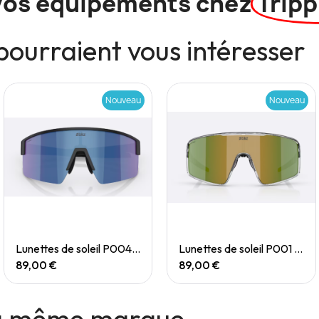
vos équipements chez
Tripp
pourraient vous intéresser
Nouveau
Nouveau
Quick View
Quick View
Lunettes de soleil P004 Small
Lunettes de soleil P001 Small
89,00 €
89,00 €
la même marque