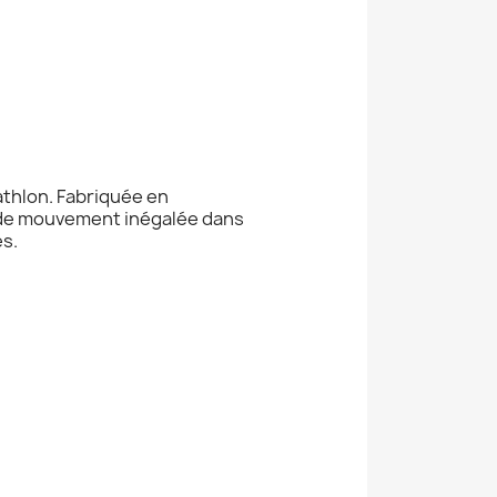
athlon. Fabriquée en
té de mouvement inégalée dans
es.