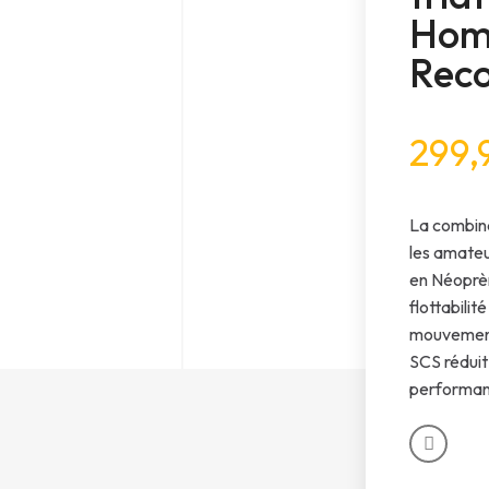
Hom
Reco
299,
La combina
les amateu
en Néoprène
flottabili
mouvement
SCS réduit 
performan