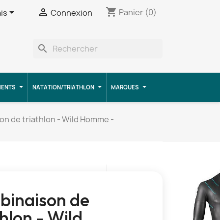
shopping_cart


Panier
(0)
is
Connexion
search
MENTS
NATATION/TRIATHLON
MARQUES
n de triathlon - Wild Homme -
inaison de
thlon - Wild