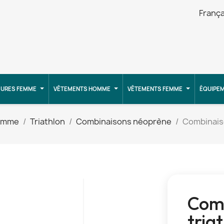
França
URES FEMME
VÊTEMENTS HOMME
VÊTEMENTS FEMME
ÉQUIPE
omme
Triathlon
Combinaisons néoprène
Combinaiso
Comb
tria