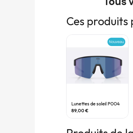
Tous 
Ces produits 
Nouveau
Nouveau
Quick View
Quick View
Speedgoat 7 (M)
Lunettes de soleil P004
165,00 €
89,00 €
Produits de 