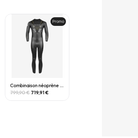
Promo
Quick View
Combinaison néoprène - Gold 2 (M)
799,90 €
719,91 €