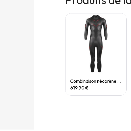
Quick View
Quick View
Combinaison néoprène - Bionik 2 (M)
Combinaison néoprène - Bionik 2 (M) - reconditionné
639,00 €
619,90 €