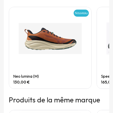
Nouveau
Quick View
Neo lumina (M)
Speedg
130,00 €
165,0
Produits de la même marque