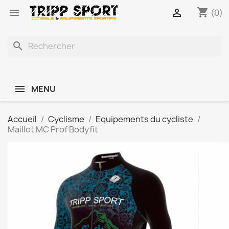
shopping_cart


(0)
search
MENU
Accueil
Cyclisme
Equipements du cycliste
Maillot MC Prof Bodyfit