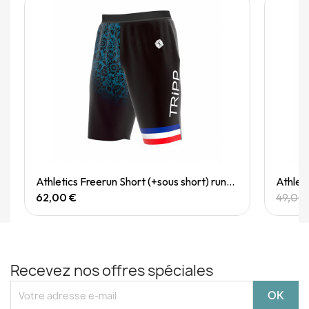
Quick View
Athletics Freerun Short (+sous short) running (M)
Athleti
62,00 €
49,00
Recevez nos offres spéciales