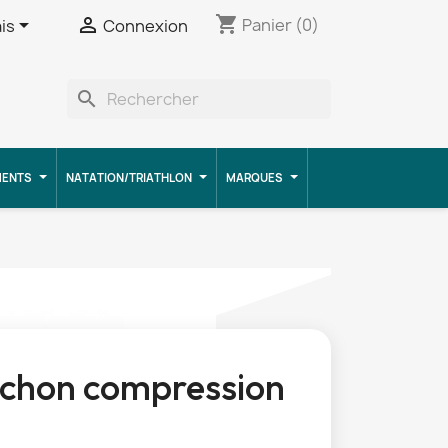
shopping_cart


Panier
(0)
is
Connexion
search
MENTS
NATATION/TRIATHLON
MARQUES
chon compression