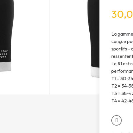
30,0
La gamme 
conçue pou
sportifs -
ressentent 
Le R1 est 
performanc
T1 = 30-3
T2 = 34-3
T3 = 38-4
T4 = 42-4