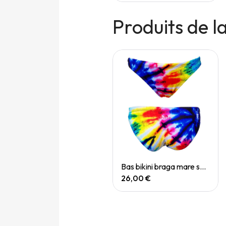
Produits de 
Quick View
Quick View
Bas bikini braga mare mex brows
Bas bikini braga mare swirl
22,00 €
26,00 €