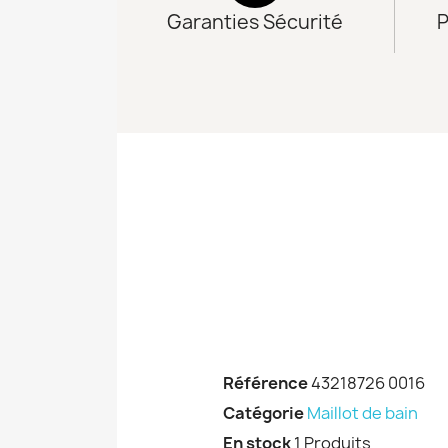
Garanties Sécurité
P
Référence
43218726 0016
Catégorie
Maillot de bain
En stock
1 Produits