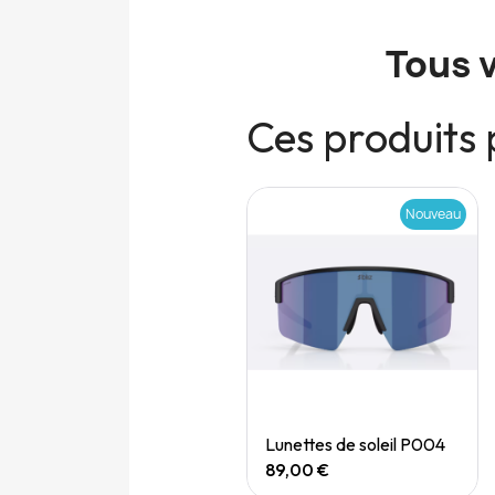
Tous 
Ces produits 
Nouveau
Nouveau
Quick View
Quick View
Speedgoat 7 (M)
Lunettes de soleil P004
165,00 €
89,00 €