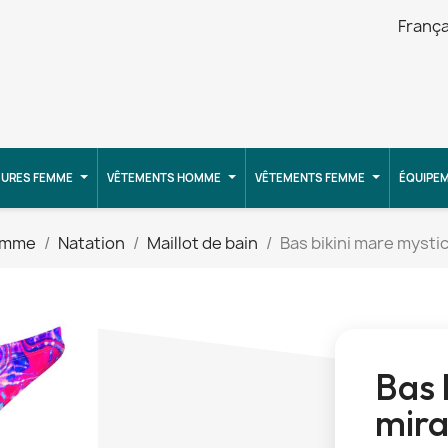
França
URES FEMME
VÊTEMENTS HOMME
VÊTEMENTS FEMME
ÉQUIPE
emme
Natation
Maillot de bain
Bas bikini mare mysti
Bas 
mir