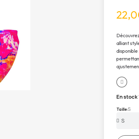
22,0
Découvrez
alliant sty
disponible
permettant 
ajustement
En stock
S
Taille