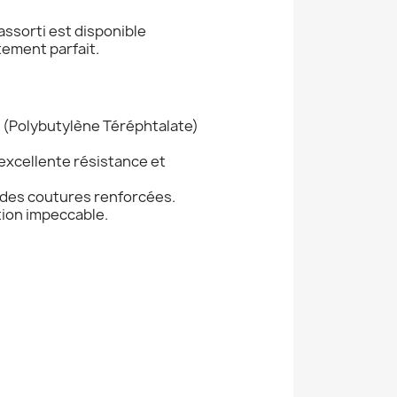
assorti est disponible
tement parfait.
 (Polybutylène Téréphtalate)
excellente résistance et
 des coutures renforcées.
ition impeccable.