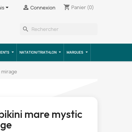
shopping_cart


Panier
(0)
is
Connexion
search
MENTS
NATATION/TRIATHLON
MARQUES
c mirage
bikini mare mystic
age