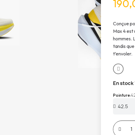
190,
Conçue pou
Max 4 est 
hommes. L’
tandis que 
t’envoler.
En stock
4
Pointure