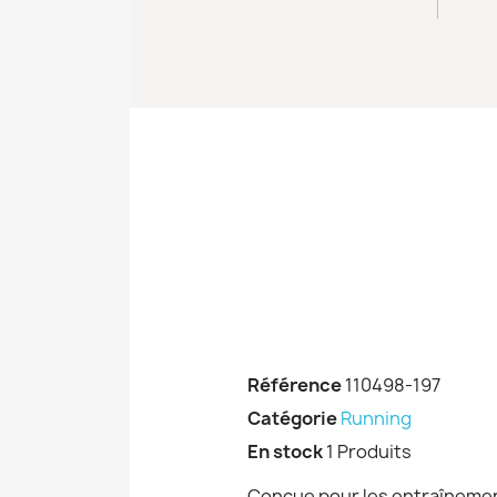
Référence
110498-197
Catégorie
Running
En stock
1 Produits
Conçue pour les entraînemen