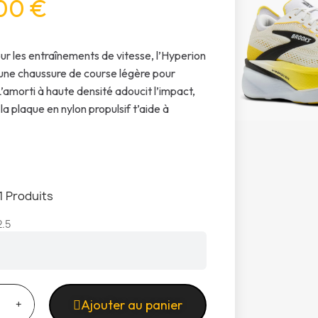
00 €
r les entraînements de vitesse, l’Hyperion
une chaussure de course légère pour
amorti à haute densité adoucit l’impact,
la plaque en nylon propulsif t’aide à
1 Produits
2.5
Ajouter au panier