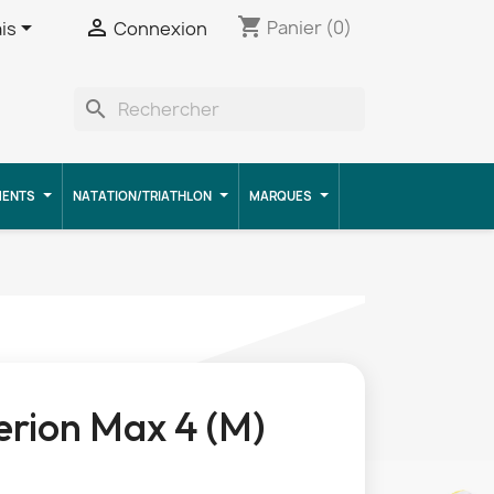
shopping_cart


Panier
(0)
is
Connexion
search
MENTS
NATATION/TRIATHLON
MARQUES
rion Max 4 (M)