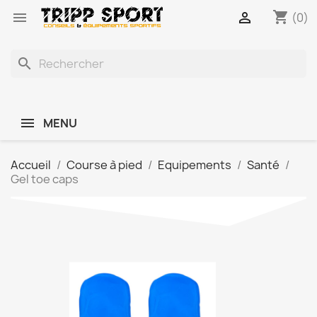
shopping_cart


(0)
search
MENU
Accueil
Course à pied
Equipements
Santé
Gel toe caps