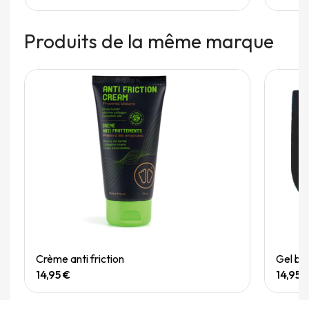
Produits de la même marque
Quick View
Crème anti friction
Gel bo
14,95 €
14,95 