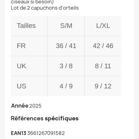
ciseaux si besoin)
Lot de 2 capuchons d'orteils
Tailles
S/M
L/XL
FR
36 / 41
42 / 46
UK
3 / 8
8 / 11
US
4 / 9
9 / 12
Année
2025
Références
spécifiques
EAN13
3661267091582