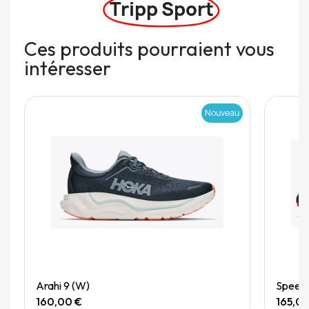
Tripp Sport
Ces produits pourraient vous
intéresser
Nouveau
Quick View
Arahi 9 (W)
Speedg
160,00 €
165,0