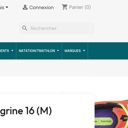
shopping_cart


Panier
(0)
is
Connexion
search
MENTS
NATATION/TRIATHLON
MARQUES
grine 16 (M)