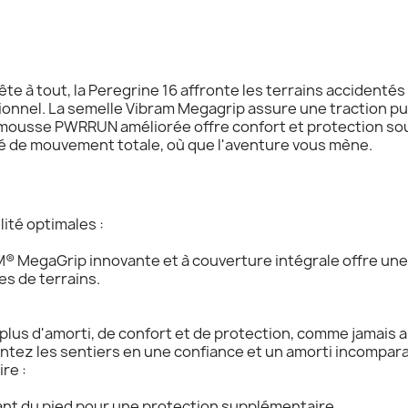
te à tout, la Peregrine 16 affronte les terrains accident
ionnel. La semelle Vibram Megagrip assure une traction p
 mousse PWRRUN améliorée offre confort et protection sous
rté de mouvement totale, où que l'aventure vous mène.
ité optimales :
® MegaGrip innovante et à couverture intégrale offre une
es de terrains.
lus d'amorti, de confort et de protection, comme jamais 
ontez les sentiers en une confiance et un amorti incompara
re :
ant du pied pour une protection supplémentaire.