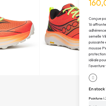
160,
Conçue pou
16 affront
adhérence 
semelle Vi
puissante 
mousse PW
protection 
idéale pou
l'aventure
En stock
4
Pointure