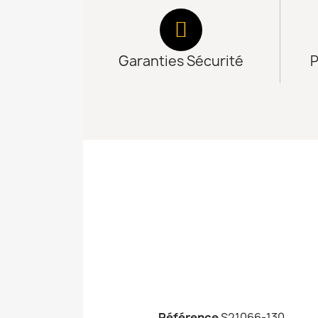
Garanties Sécurité
P
Référence
S21066-130