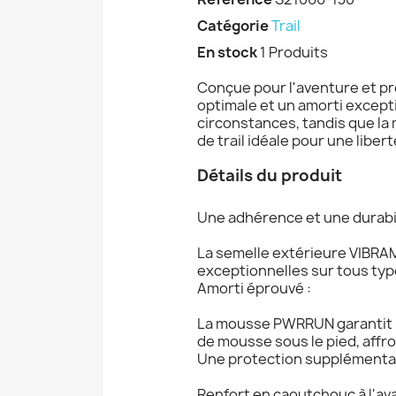
Catégorie
Trail
En stock
1 Produits
Conçue pour l'aventure et prê
optimale et un amorti except
circonstances, tandis que la
de trail idéale pour une libe
Détails du produit
Une adhérence et une durabil
La semelle extérieure VIBRAM
exceptionnelles sur tous typ
Amorti éprouvé :
La mousse PWRRUN garantit p
de mousse sous le pied, affr
Une protection supplémentai
Renfort en caoutchouc à l'av