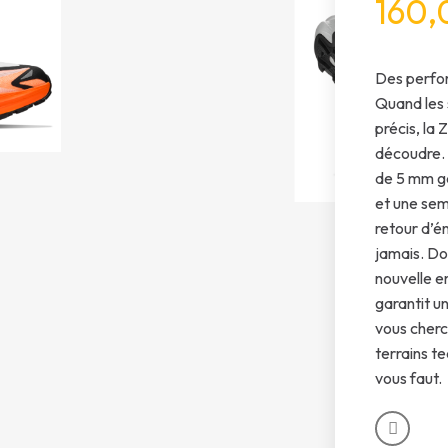
160,
Des perfor
Quand les 
précis, la 
découdre.
de 5 mm g
et une sem
retour d’é
jamais. Dot
nouvelle e
garantit un
vous cherc
terrains te
vous faut.