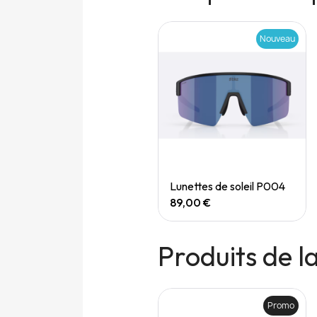
Nouveau
Nouveau
Quick View
Quick View
Speedgoat 7 (M)
Lunettes de soleil P004
165,00 €
89,00 €
Produits de 
Promo
Promo