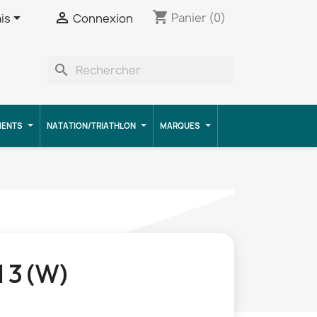
shopping_cart


Panier
(0)
is
Connexion
search
MENTS
NATATION/TRIATHLON
MARQUES
l 3 (W)