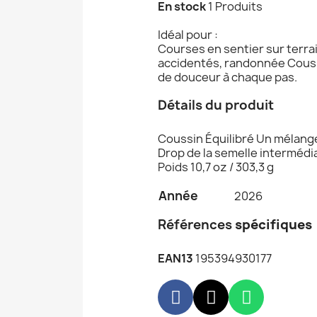
En stock
1 Produits
Idéal pour :
Courses en sentier sur terrai
accidentés, randonnée Couss
de douceur à chaque pas.
Détails du produit
Coussin Équilibré Un mélange
Drop de la semelle intermédi
Poids 10,7 oz / 303,3 g
Année
2026
Références
spécifiques
EAN13
195394930177