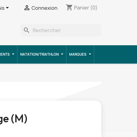
shopping_cart


Panier
(0)
is
Connexion
search
MENTS
NATATION/TRIATHLON
MARQUES
e (M)