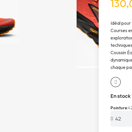
130,
Idéal pour 
Courses en 
exploratio
techniques
Coussin Éq
dynamique 
chaque pa
En stock
4
Pointure