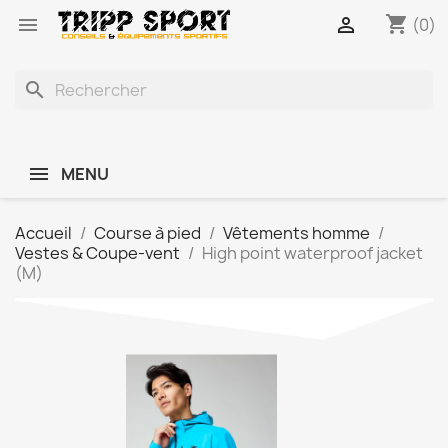
shopping_cart


(0)
search
MENU
Accueil
Course à pied
Vêtements homme
Vestes & Coupe-vent
High point waterproof jacket
(M)