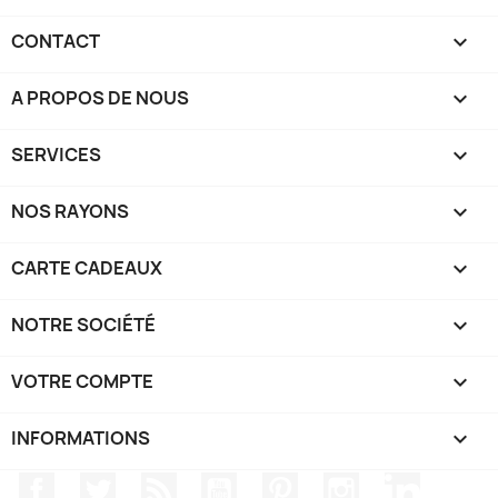
CONTACT

A PROPOS DE NOUS

SERVICES

NOS RAYONS

CARTE CADEAUX

NOTRE SOCIÉTÉ

VOTRE COMPTE

INFORMATIONS
keyboard_arrow_down
Facebook
Twitter
Rss
YouTube
Pinterest
Instagram
LinkedIn