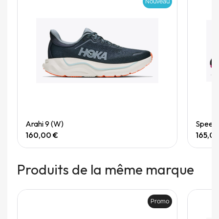
Nouveau
Quick View
Arahi 9 (W)
Speedg
160,00 €
165,0
Produits de la même marque
Promo