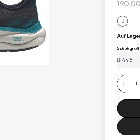
190,0
Auf Lage
Schuhgröß