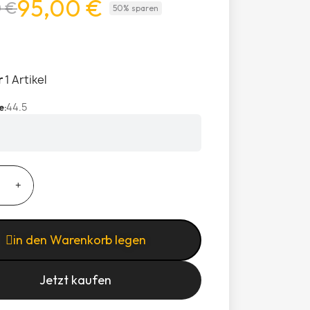
95,00 €
0 €
50% sparen
r
1 Artikel
44.5
e
in den Warenkorb legen
Jetzt kaufen