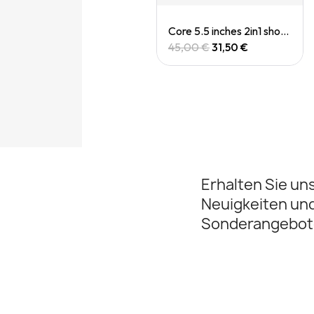
Quick View
Quick View
Casquette Drylite cap
Core 5.5 inches 2in1 short (M)
30,00 €
45,00 €
31,50 €
Erhalten Sie un
Neuigkeiten un
Sonderangebot