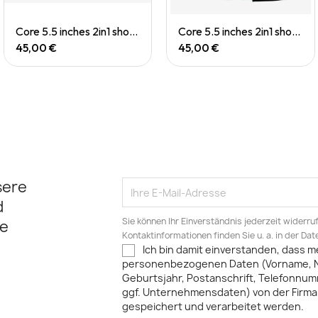
Quick View
Quick View
Core 5.5 inches 2in1 short (M)
Core 5.5 inches 2in1 short (M)
45,00 €
45,00 €
sere
d
Sie können Ihr Einverständnis jederzeit widerru
e
Kontaktinformationen finden Sie u. a. in der Da
Ich bin damit einverstanden, dass m
personenbezogenen Daten (Vorname, 
Geburtsjahr, Postanschrift, Telefonnum
ggf. Unternehmensdaten) von der Firma 
gespeichert und verarbeitet werden.