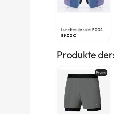
Quick View
Quick View
Speedgoat 7 (M)
Lunettes de soleil P004
165,00 €
89,00 €
Produkte der
Promo