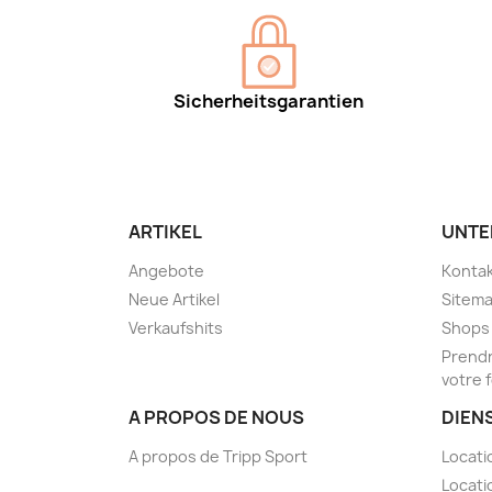
Sicherheitsgarantien
ARTIKEL
UNTE
Angebote
Kontak
Neue Artikel
Sitem
Verkaufshits
Shops
Prendr
votre 
A PROPOS DE NOUS
DIEN
A propos de Tripp Sport
Locati
Locati