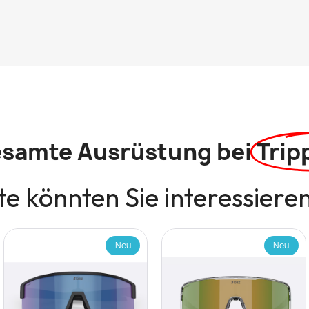
esamte Ausrüstung bei
Trip
e könnten Sie interessiere
Neu
Neu