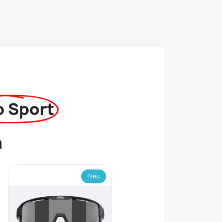
p Sport
n
Neu