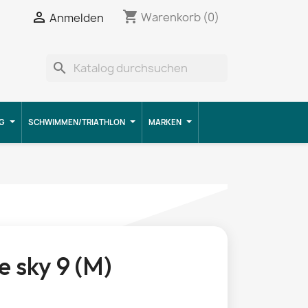
shopping_cart


Warenkorb
(0)
Anmelden
search
G
SCHWIMMEN/TRIATHLON
MARKEN
 sky 9 (M)