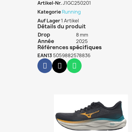
Artikel-Nr.
J1GC250201
Kategorie
Running
Auf Lager
1 Artikel
Détails du produit
Drop
8 mm
Année
2025
Références
spécifiques
EAN13
5059882578836