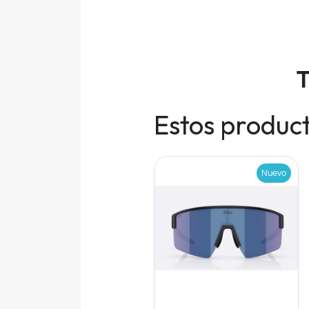
T
Estos product
Nuevo
Nuevo