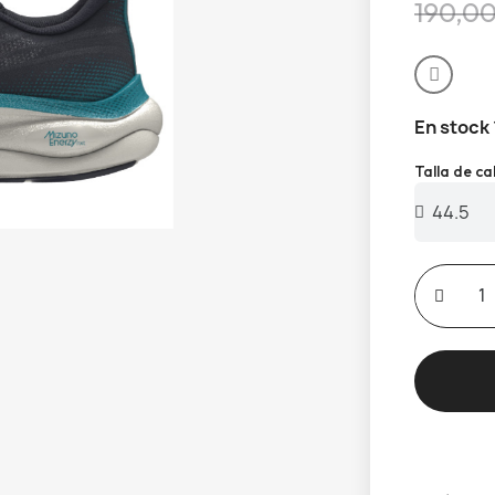
190,0
En stock
Talla de c