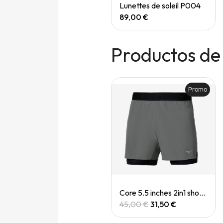
Quick View
Quick View
Speedgoat 7 (M)
Lunettes de soleil P004
165,00 €
89,00 €
Productos de
Promo
Quick View
Quick View
Casquette Drylite cap
Core 5.5 inches 2in1 short (M)
30,00 €
45,00 €
31,50 €