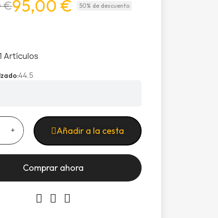
95,00 €
0 €
50% de descuento
1 Artículos
44.5
alzado
Añadir a la cesta
Comprar ahora