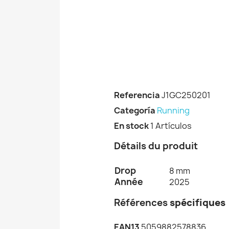
Referencia
J1GC250201
Categoría
Running
En stock
1 Artículos
Détails du produit
Drop
8 mm
Année
2025
Références
spécifiques
EAN13
5059882578836