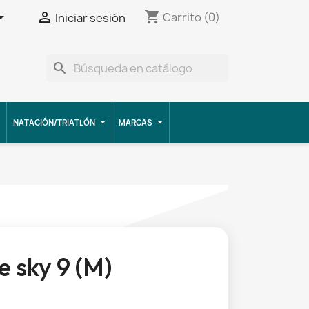
shopping_cart


Carrito
(0)
Iniciar sesión
search
NATACIÓN/TRIATLÓN
MARCAS
 sky 9 (M)