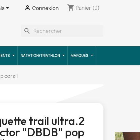
shopping_cart


Panier
(0)
is
Connexion
search
MENTS
NATATION/TRIATHLON
MARQUES
p corail
uette trail ultra.2
ector "DBDB" pop