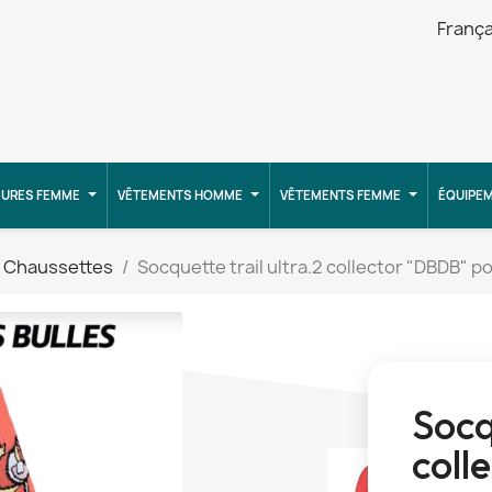
França
URES FEMME
VÊTEMENTS HOMME
VÊTEMENTS FEMME
ÉQUIPE
Chaussettes
Socquette trail ultra.2 collector "DBDB" po
Socq
coll