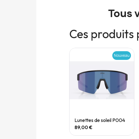
Tous 
Ces produits 
Nouveau
Nouveau
Quick View
Quick View
Speedgoat 7 (M)
Lunettes de soleil P004
165,00 €
89,00 €