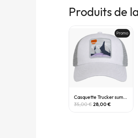
Produits de 
Promo
Promo
Quick View
Quick View
Casquette trucker biere blonde
Casquette Trucker summit dolomites
35,00 €
28,00 €
35,00 €
28,00 €