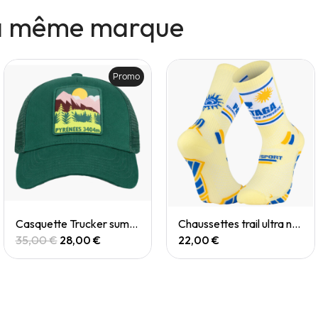
la même marque
Promo
Quick View
Quick View
Casquette Trucker summit pyrenées
Chaussettes trail ultra nutrisocks PASTAGA collector
35,00 €
28,00 €
22,00 €