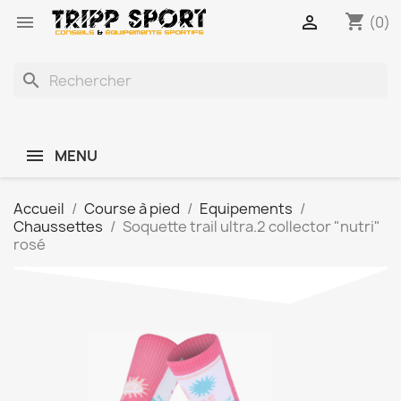
shopping_cart


(0)
search
MENU
Accueil
Course à pied
Equipements
Chaussettes
Soquette trail ultra.2 collector "nutri"
rosé