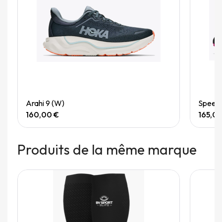
Quick View
Arahi 9 (W)
Speedg
160,00 €
165,0
Produits de la même marque