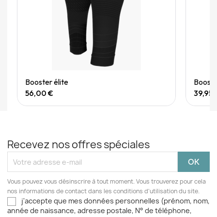
Quick View
Booster élite
Booster
56,00 €
39,95 
Recevez nos offres spéciales
Vous pouvez vous désinscrire à tout moment. Vous trouverez pour cela
nos informations de contact dans les conditions d'utilisation du site.
j'accepte que mes données personnelles (prénom, nom,
année de naissance, adresse postale, N° de téléphone,