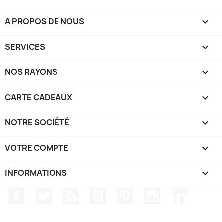
A PROPOS DE NOUS

SERVICES

NOS RAYONS

CARTE CADEAUX

NOTRE SOCIÉTÉ

VOTRE COMPTE

INFORMATIONS
keyboard_arrow_down
Facebook
Twitter
Rss
YouTube
Pinterest
Instagram
LinkedIn