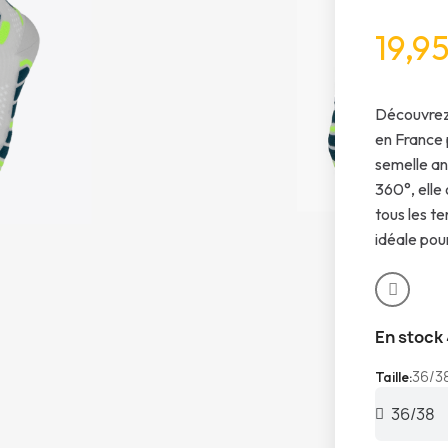
19,9
Découvrez
en France 
semelle an
360°, elle
tous les te
idéale pour
En stock
36/3
Taille