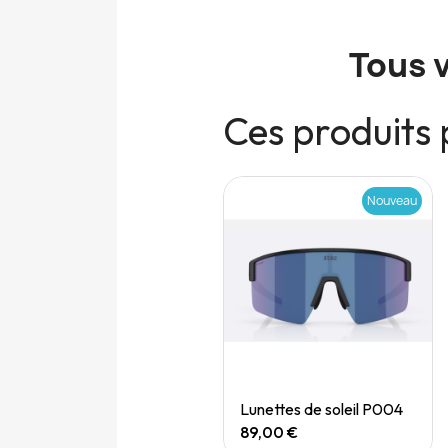
Tous 
Ces produits 
Nouveau
Nouveau
Quick View
Quick View
Speedgoat 7 (M)
Lunettes de soleil P004
165,00 €
89,00 €