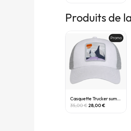
Produits de 
Promo
Promo
Quick View
Quick View
Casquette trucker biere blonde
Casquette Trucker summit dolomites
35,00 €
28,00 €
35,00 €
28,00 €