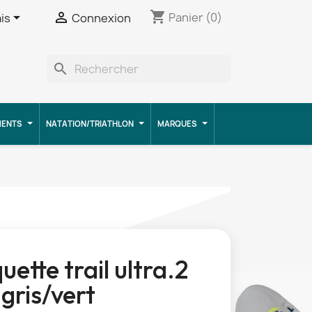
shopping_cart


Panier
(0)
is
Connexion
search
MENTS
NATATION/TRIATHLON
MARQUES
uette trail ultra.2
gris/vert