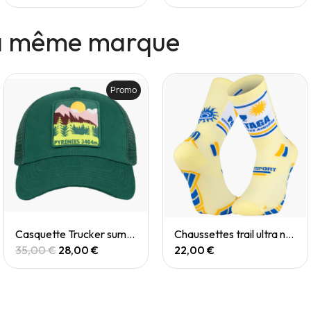
la même marque
Promo
Quick View
Quick View
Casquette Trucker summit pyrenées
Chaussettes trail ultra nutrisocks PASTAGA collector
35,00 €
28,00 €
22,00 €