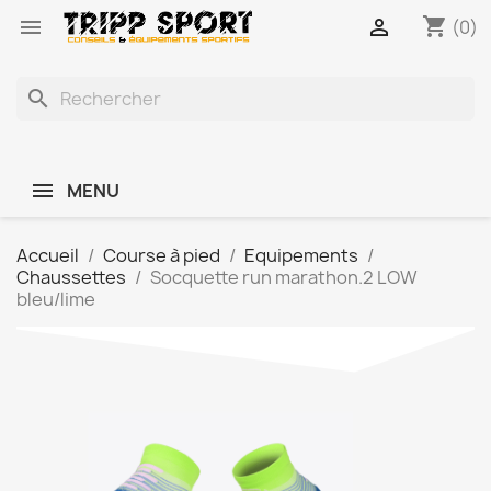
shopping_cart


(0)
search
MENU
Accueil
Course à pied
Equipements
Chaussettes
Socquette run marathon.2 LOW
bleu/lime