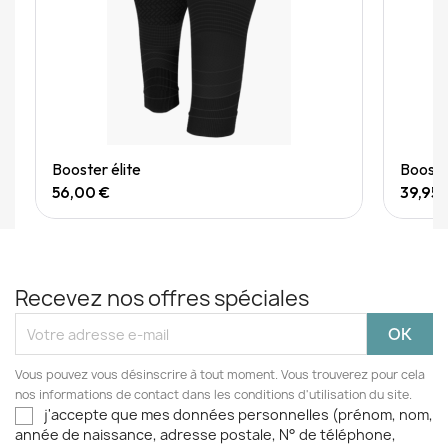
Quick View
Booster élite
Booster
56,00 €
39,95 
Recevez nos offres spéciales
Vous pouvez vous désinscrire à tout moment. Vous trouverez pour cela
nos informations de contact dans les conditions d'utilisation du site.
j'accepte que mes données personnelles (prénom, nom,
année de naissance, adresse postale, N° de téléphone,