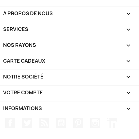
A PROPOS DE NOUS

SERVICES

NOS RAYONS

CARTE CADEAUX

NOTRE SOCIÉTÉ

VOTRE COMPTE

INFORMATIONS
keyboard_arrow_down
Facebook
Twitter
Rss
YouTube
Pinterest
Instagram
LinkedIn