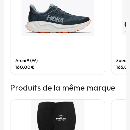
Quick View
Arahi 9 (W)
Speedg
160,00 €
165,0
Produits de la même marque