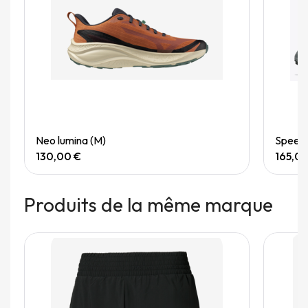
Quick View
Neo lumina (M)
Speedg
130,00 €
165,0
Produits de la même marque