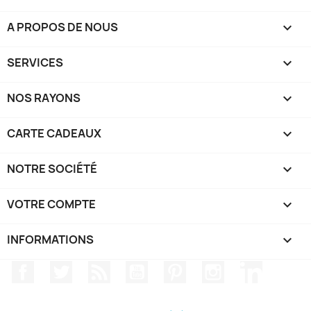
A PROPOS DE NOUS

SERVICES

NOS RAYONS

CARTE CADEAUX

NOTRE SOCIÉTÉ

VOTRE COMPTE

INFORMATIONS
keyboard_arrow_down
Facebook
Twitter
Rss
YouTube
Pinterest
Instagram
LinkedIn