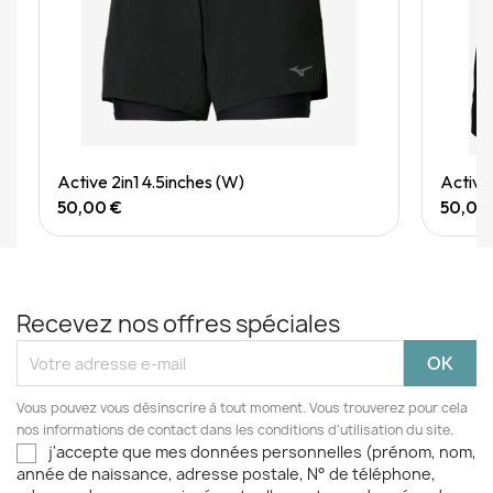
Quick View
Active 2in1 4.5inches (W)
Active
50,00 €
50,00
Recevez nos offres spéciales
Vous pouvez vous désinscrire à tout moment. Vous trouverez pour cela
nos informations de contact dans les conditions d'utilisation du site.
j'accepte que mes données personnelles (prénom, nom,
année de naissance, adresse postale, N° de téléphone,