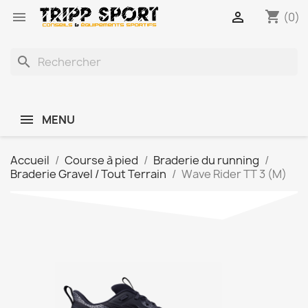
shopping_cart


(0)
search
MENU
Accueil
Course à pied
Braderie du running
Braderie Gravel / Tout Terrain
Wave Rider TT 3 (M)