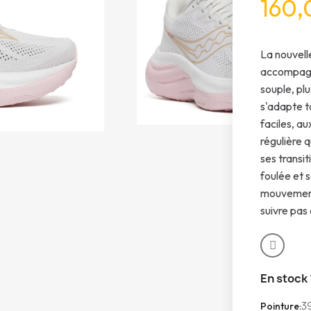
160,
La nouvell
accompagn
souple, plu
s'adapte t
faciles, a
régulière 
ses transi
foulée et 
mouvement
suivre pas 
En stock
3
Pointure