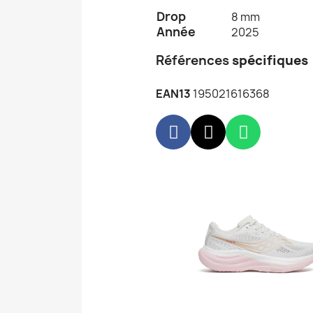
Drop
8 mm
Année
2025
Références
spécifiques
EAN13
195021616368