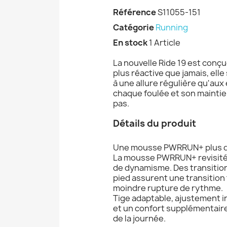
Référence
S11055-151
Catégorie
Running
En stock
1 Article
La nouvelle Ride 19 est conç
plus réactive que jamais, el
à une allure régulière qu'aux
chaque foulée et son mainti
pas.
Détails du produit
Une mousse PWRRUN+ plus do
La mousse PWRRUN+ revisitée 
de dynamisme. Des transitions
pied assurent une transition 
moindre rupture de rythme.
Tige adaptable, ajustement in
et un confort supplémentaire
de la journée.