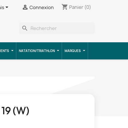
shopping_cart


Panier
(0)
is
Connexion
search
MENTS
NATATION/TRIATHLON
MARQUES
 19 (W)