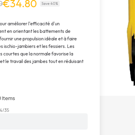
€34.80
0
Save 40%
ur améliorer l'efficacité d'un
nt en orientant les battements de
ournir une propulsion idéale et à faire
les ischio-jambiers et les fessiers. Les
us courtes que la normale favorise la
et le travail des jambes tout en réduisant
0 Items
4/35