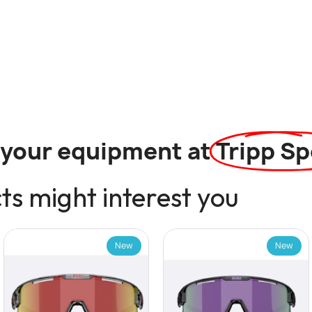
l your equipment at
Tripp Sp
s might interest you
New
New