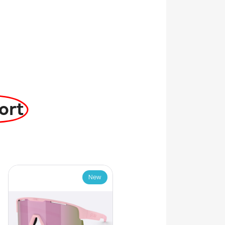
ort
New