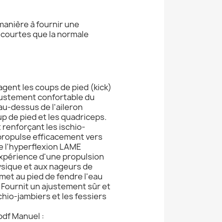
manière à fournir une
us courtes que la normale
gent les coups de pied (kick)
ajustement confortable du
au-dessus de l'aileron
up de pied et les quadriceps.
t renforçant les ischio-
 propulse efficacement vers
 l'hyperflexion LAME
'expérience d'une propulsion
ique et aux nageurs de
et au pied de fendre l'eau
Fournit un ajustement sûr et
chio-jambiers et les fessiers
df Manuel :