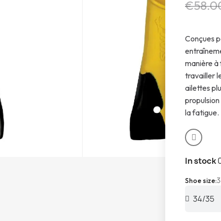
€58.0
Conçues po
entraîneme
manière à f
travailler 
ailettes pl
propulsion 
la fatigue.
In stock
3
Shoe size