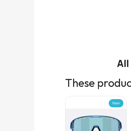
Al
These product
New
New