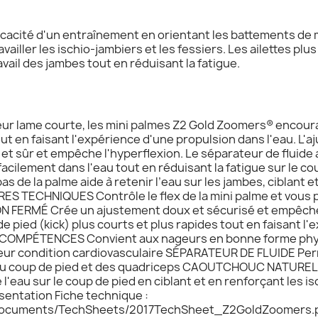
icacité d'un entraînement en orientant les battements de 
ravailler les ischio-jambiers et les fessiers. Les ailettes pl
ravail des jambes tout en réduisant la fatigue.
eur lame courte, les mini palmes Z2 Gold Zoomers® encoura
out en faisant l'expérience d'une propulsion dans l'eau. L'
et sûr et empêche l'hyperflexion. Le séparateur de fluide 
acilement dans l'eau tout en réduisant la fatigue sur le co
as de la palme aide à retenir l’eau sur les jambes, ciblant e
IERES TECHNIQUES Contrôle le flex de la mini palme et vous
N FERMÉ Crée un ajustement doux et sécurisé et empêche
pied (kick) plus courts et plus rapides tout en faisant l
 COMPÉTENCES Convient aux nageurs en bonne forme phys
eur condition cardiovasculaire SÉPARATEUR DE FLUIDE Perm
e du coup de pied et des quadriceps CAOUTCHOUC NATUREL 
l'eau sur le coup de pied en ciblant et en renforçant les is
ésentation Fiche technique :
/documents/TechSheets/2017TechSheet_Z2GoldZoomers.p