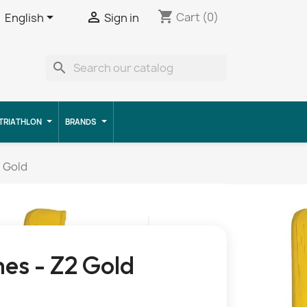
shopping_cart


Cart
(0)
English
Sign in
search
TRIATHLON
BRANDS
 Gold
es - Z2 Gold