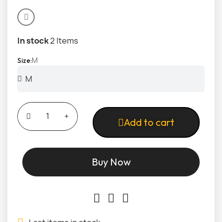
In stock
2 Items
M
Size
Add to cart
Buy Now