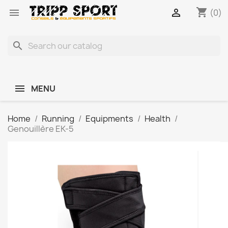
shopping_cart


(0)
search
MENU
Home
Running
Equipments
Health
Genouillère EK-5