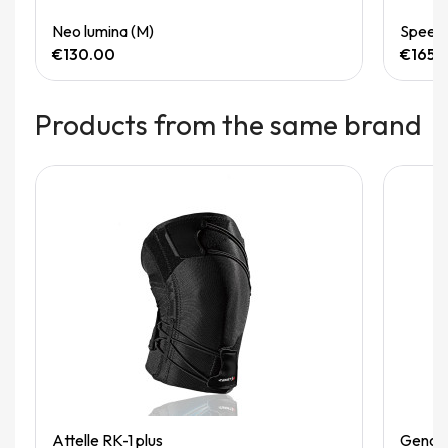
Quick View
Neo lumina (M)
Speedg
€130.00
€165.
Products from the same brand
Quick View
Attelle RK-1 plus
Genoui