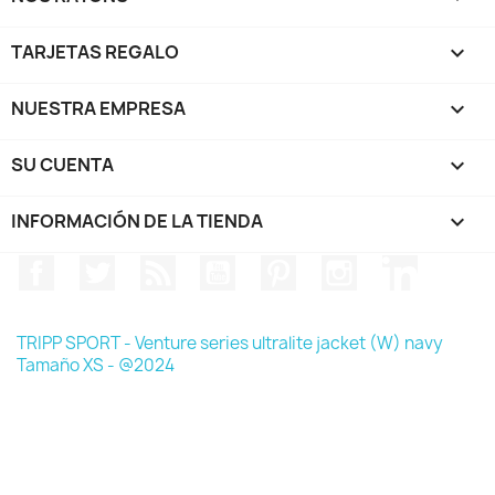
TARJETAS REGALO

NUESTRA EMPRESA

SU CUENTA

INFORMACIÓN DE LA TIENDA
keyboard_arrow_down
Facebook
Twitter
Rss
YouTube
Pinterest
Instagram
LinkedIn
TRIPP SPORT - Venture series ultralite jacket (W) navy
Tamaño XS - @2024