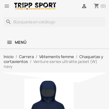
shopping_cart


(0)
search
MENÚ
Inicio
Carrera
Vêtements femme
Chaquetas y
cortavientos
Venture series ultralite jacket (W)
navy