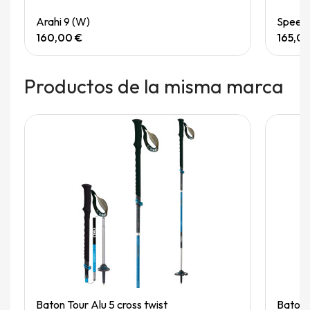
Quick View
Arahi 9 (W)
Speedg
160,00 €
165,0
Productos de la misma marca
Quick View
Baton Tour Alu 5 cross twist
Baton