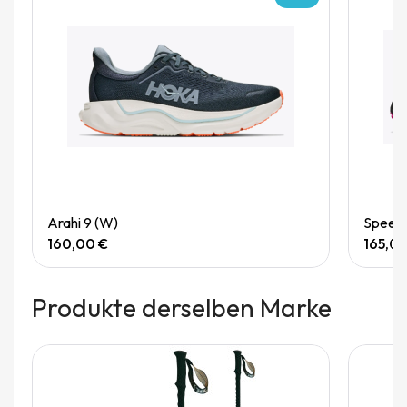
Quick View
Arahi 9 (W)
Speedg
160,00 €
165,0
Produkte derselben Marke