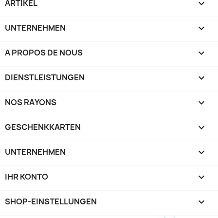
ARTIKEL

UNTERNEHMEN

A PROPOS DE NOUS

DIENSTLEISTUNGEN

NOS RAYONS

GESCHENKKARTEN

UNTERNEHMEN

IHR KONTO

SHOP-EINSTELLUNGEN
keyboard_arrow_down