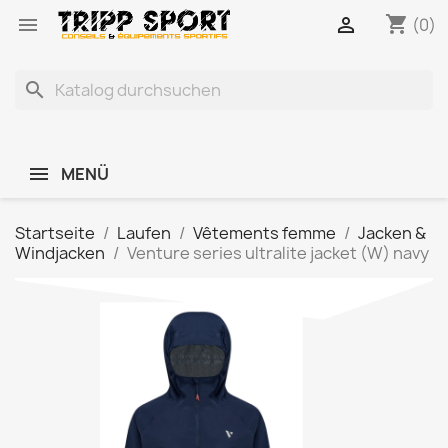
shopping_cart


(0)
search
MENÜ
Startseite
Laufen
Vêtements femme
Jacken &
Windjacken
Venture series ultralite jacket (W) navy