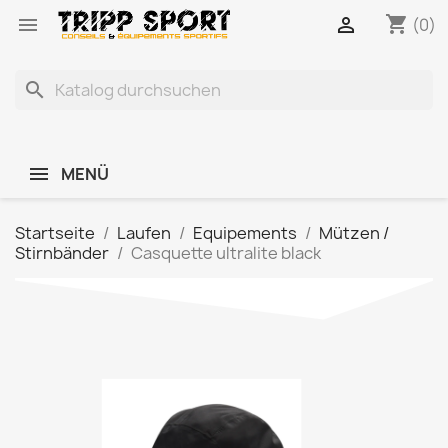
shopping_cart


(0)
search
MENÜ
Startseite
Laufen
Equipements
Mützen /
Stirnbänder
Casquette ultralite black