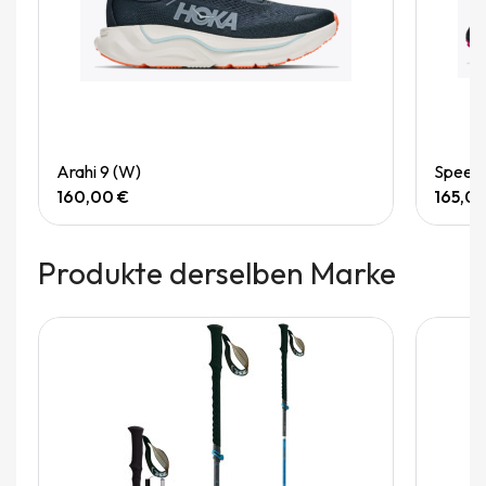
Quick View
Arahi 9 (W)
Speedg
160,00 €
165,0
Produkte derselben Marke