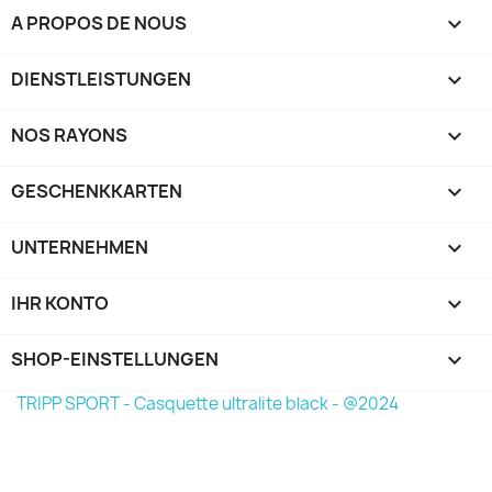
A PROPOS DE NOUS

DIENSTLEISTUNGEN

NOS RAYONS

GESCHENKKARTEN

UNTERNEHMEN

IHR KONTO

SHOP-EINSTELLUNGEN
keyboard_arrow_down
TRIPP SPORT - Casquette ultralite black - @2024