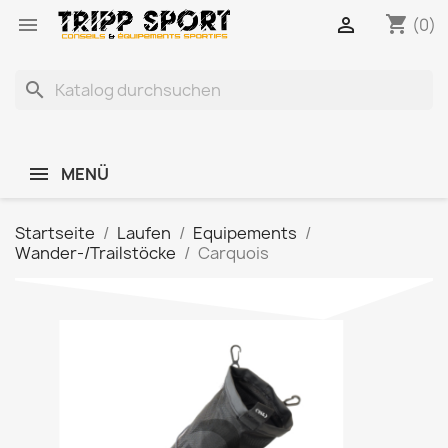
shopping_cart


(0)
search
MENÜ
Startseite
Laufen
Equipements
Wander-/Trailstöcke
Carquois