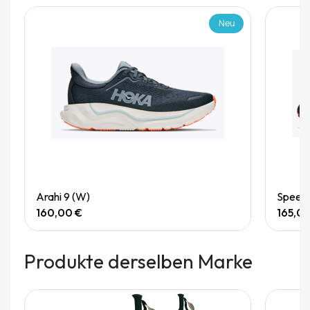
Neu
Quick View
Arahi 9 (W)
Speedg
160,00 €
165,0
Produkte derselben Marke