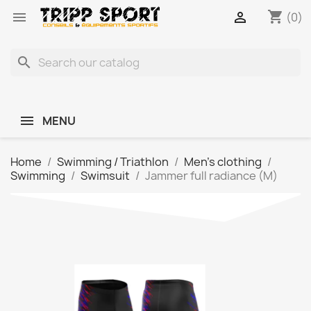
shopping_cart


(0)
search
MENU
Home
Swimming / Triathlon
Men's clothing
Swimming
Swimsuit
Jammer full radiance (M)