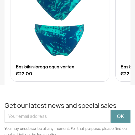
Quick View
Bas bikini braga aqua vortex
Bas bi
€22.00
€22.0
Get our latest news and special sales
You may unsubscribe at any moment. For that purpose, please find our
contact info in the legal notice.