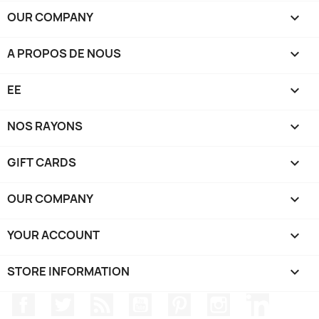
OUR COMPANY

A PROPOS DE NOUS

EE

NOS RAYONS

GIFT CARDS

OUR COMPANY

YOUR ACCOUNT

STORE INFORMATION
keyboard_arrow_down
Facebook
Twitter
Rss
YouTube
Pinterest
Instagram
LinkedIn