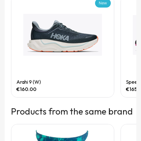
New
Quick View
Arahi 9 (W)
Speedg
€160.00
€165.
Products from the same brand