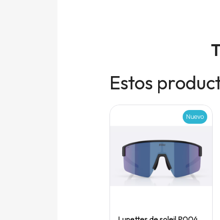
T
Estos product
Nuevo
Nuevo
Quick View
Quick View
Speedgoat 7 (M)
Lunettes de soleil P004