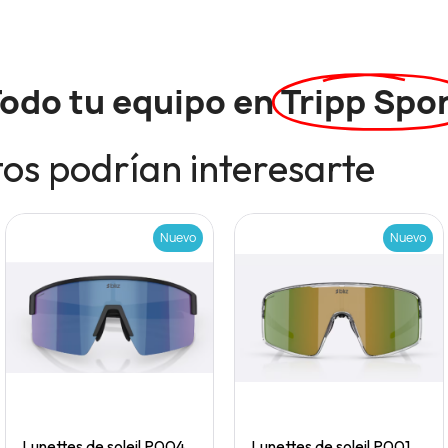
odo tu equipo en
Tripp Spo
os podrían interesarte
Nuevo
Nuevo
Quick View
Quick View
Lunettes de soleil P004 Small
Lunettes de soleil P001 Small