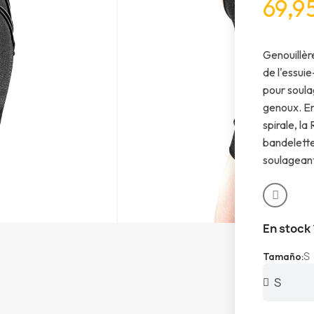
69,9
Genouillèr
de l'essuie
pour soula
genoux. En
spirale, la
bandelette 
soulageant 
En stock
S
Tamaño