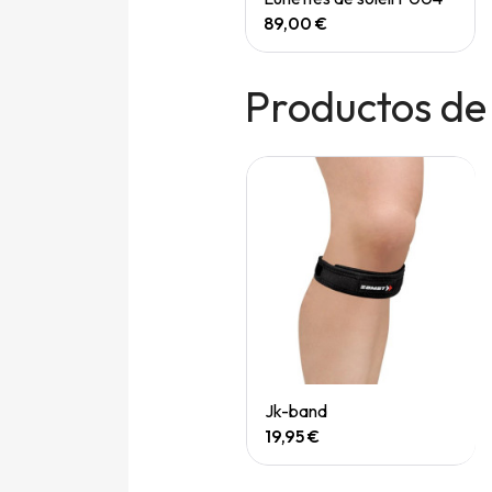
165,00 €
89,00 €
Productos de
Quick View
Quick View
Genouillère Rk-1 plus (droit)
Jk-band
69,95 €
19,95 €