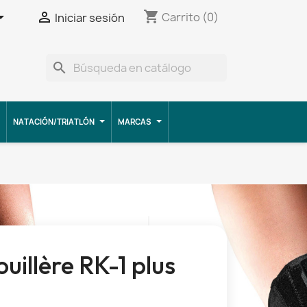
shopping_cart


Carrito
(0)
Iniciar sesión
search
NATACIÓN/TRIATLÓN
MARCAS
uillère RK-1 plus