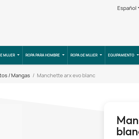
Español
E MUJER
ROPA PARA HOMBRE
ROPA DE MUJER
EQUIPAMIENTO
tos / Mangas
Manchette arx evo blanc
Manc
blan