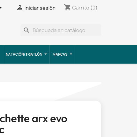
shopping_cart


Carrito
(0)
Iniciar sesión
search
NATACIÓN/TRIATLÓN
MARCAS
hette arx evo
c