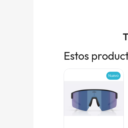
T
Estos product
Nuevo
Nuevo