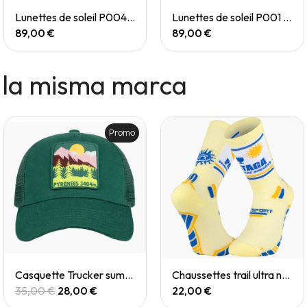
Quick View
Quick View
Lunettes de soleil P004 Small
Lunettes de soleil P001 Small
89,00 €
89,00 €
 la misma marca
Promo
Quick View
Quick View
Casquette Trucker summit pyrenées
Chaussettes trail ultra nutrisocks PASTAGA collector
35,00 €
28,00 €
22,00 €