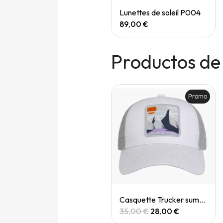
Quick View
Quick View
Speedgoat 7 (M)
Lunettes de soleil P004
165,00 €
89,00 €
Productos de
Promo
Promo
Quick View
Quick View
Casquette trucker
Casquette Trucker summit dolomites
35,00 €
28,00 €
35,00 €
28,00 €